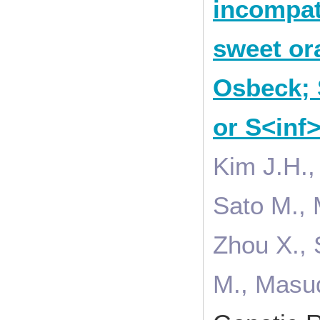
incompat
sweet ora
Osbeck; 
or S<inf>
Kim J.H.,
Sato M., 
Zhou X., 
M., Masud