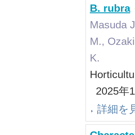
B. rubra
Masuda J.
M., Ozaki
K.
Horticult
2025年
詳細を
Characte