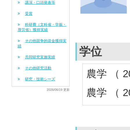
講演・口頭発表等
受賞
科研費（文科省・学振・
厚労省）獲得実績
その他競争的資金獲得実
績
学位
共同研究実施実績
その他研究活動
農学 （ 
研究・技術シーズ
農学 （ 
2026/06/19 更新