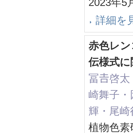
2023年5
詳細を
赤色レン
伝様式に
冨𠮷啓
崎舞子・
輝・尾崎
植物色素研