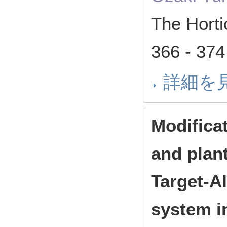
The Horti
366 - 3
詳細を
Modificat
and plan
Target-A
system in