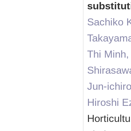
substitu
Sachiko K
Takayama
Thi Minh,
Shirasawa
Jun-ichir
Hiroshi E
Horticul