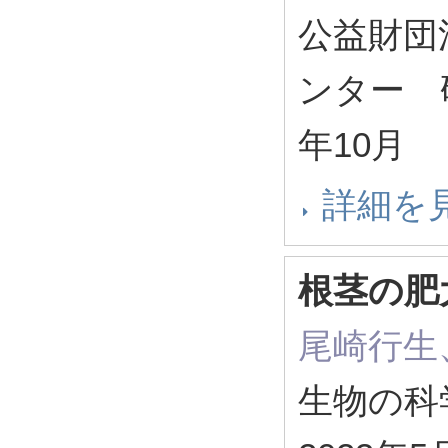
公益財団
ンター 研究
年10月
詳細を
根茎の肥
尾崎行生
生物の科学 