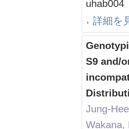
uhab00
詳細を
Genotypi
S9 and/or
incompati
Distribu
Jung-Hee
Wakana, 