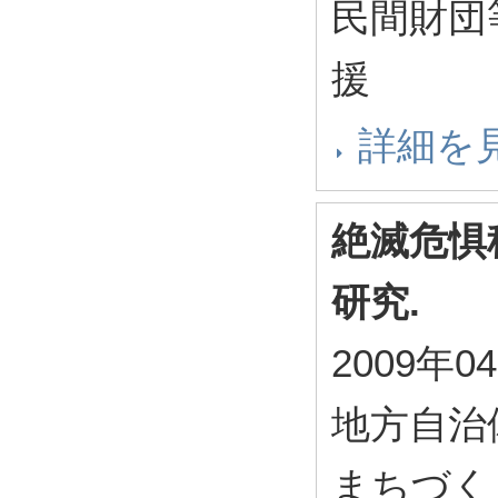
民間財団
援
詳細を
絶滅危惧
研究.
2009年0
地方自治
まちづく