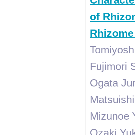
of Rhizo
Rhizome
Tomiyoshi
Fujimori 
Ogata Ju
Matsuishi
Mizunoe Y
Ozaki Yu