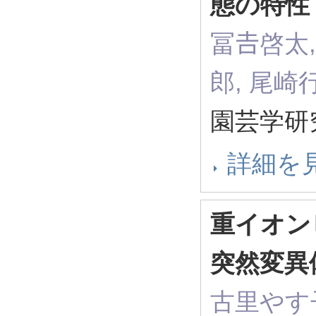
態の特性
冨𠮷啓太
郎, 尾崎
園芸学研究
詳細を
重イオン
突然変異
古里やす