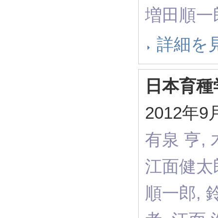
増田順一
詳細を
日本育種
2012
有泉 亨,
江面健太郎
順一郎, 