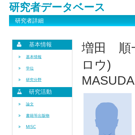
研究者データベース
研究者詳細
増田 順
基本情報
基本情報
ロウ)
学位
MASUDA J
研究分野
研究活動
論文
書籍等出版物
MISC