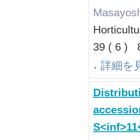
Masayosh
Horticult
39 ( 6 )
詳細を
Distribut
accessio
S<inf>11<