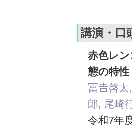
講演・口
赤色レン
態の特性
冨𠮷啓太
郎, 尾崎
令和7年