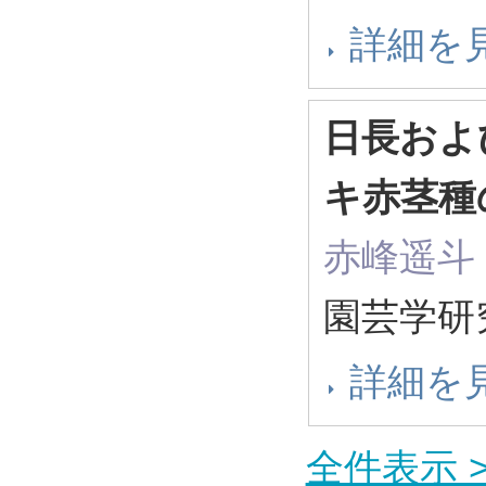
詳細を
日長およ
キ赤茎種
赤峰遥斗
園芸学研究
詳細を
全件表示 >