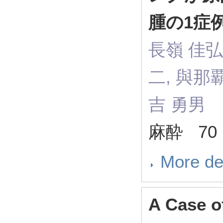
腫の1症
長嶺 佳弘,
二, 與那覇
吉 勇男
麻酔 70 ( 
More de
A Case o