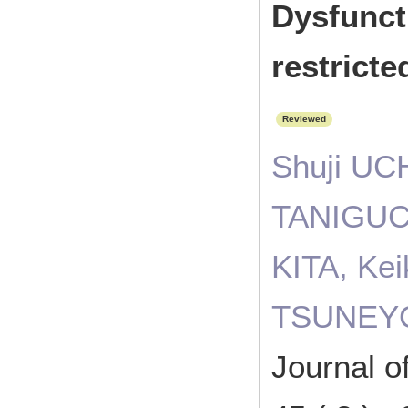
Dysfunct
restricte
Reviewed
Shuji UC
TANIGUCH
KITA, Ke
TSUNEY
Journal o