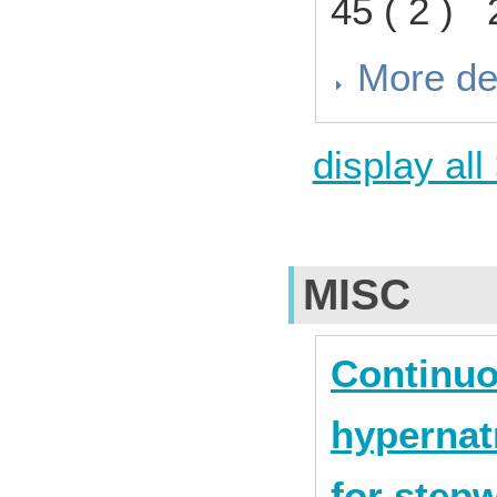
45 ( 2 )
More de
display all
MISC
Continuo
hypernat
for step