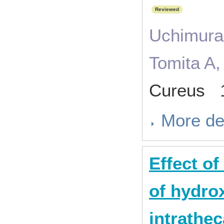
Reviewed
Uchimura
Tomita A,
Cureus 1
More de
Effect of
of hydro
intrathe