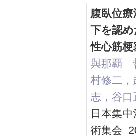
腹臥位療
下を認め
性心筋梗
與那覇 
村修二，
志，谷口
日本集中
術集会 20