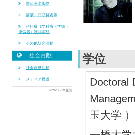
書籍等出版物
講演・口頭発表等
科研費（文科省・学振・
厚労省）獲得実績
その他研究活動
社会貢献
学位
社会貢献活動
Doctoral
メディア報道
2026/06/18 更新
Managem
玉大学 ）
一橋大学