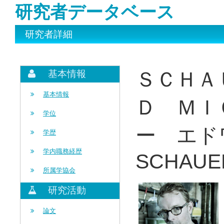
研究者データベース
研究者詳細
ＳＣＨＡ
基本情報
基本情報
Ｄ ＭＩ
学位
ー エド
学歴
学内職務経歴
SCHAUE
所属学協会
研究活動
論文