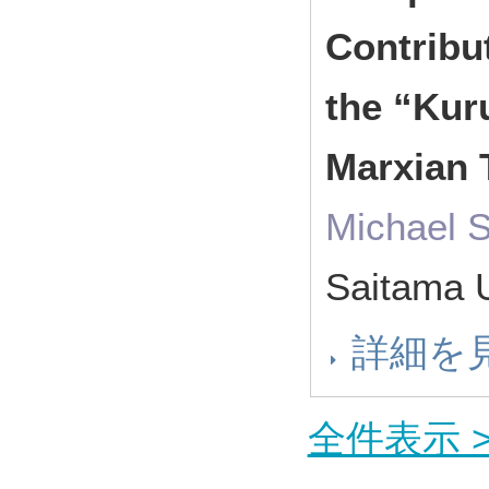
Contribu
the “Kur
Marxian 
Michael 
Saitama 
詳細を
全件表示 >