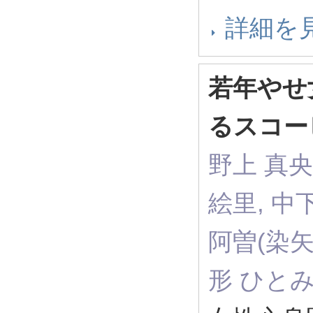
詳細を
若年やせ
るスコー
野上 真央
絵里, 中下
阿曽(染矢)
形 ひと