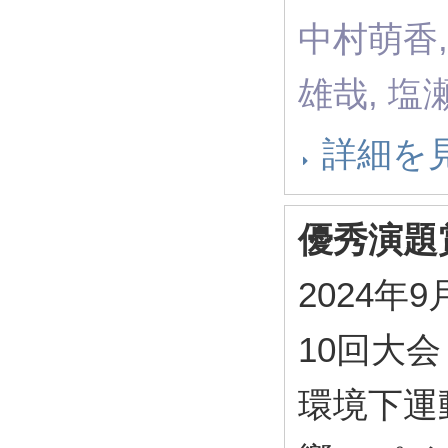
中村萌香,
雄哉, 塩
詳細を
優秀演題
2024年
10回大
環境下運