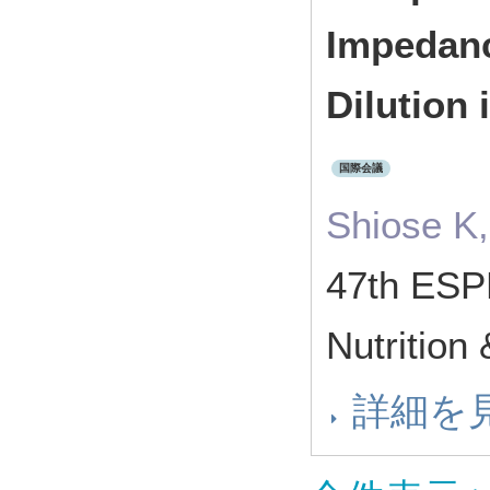
Impedanc
Dilution
国際会議
Shiose K,
47th ESP
Nutriti
詳細を