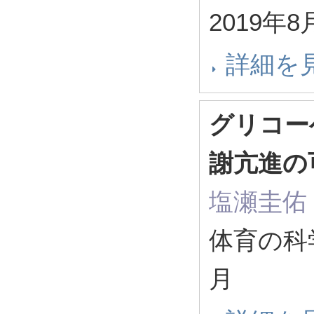
2019年8
詳細を
グリコー
謝亢進の
塩瀬圭佑
体育の科学 6
月