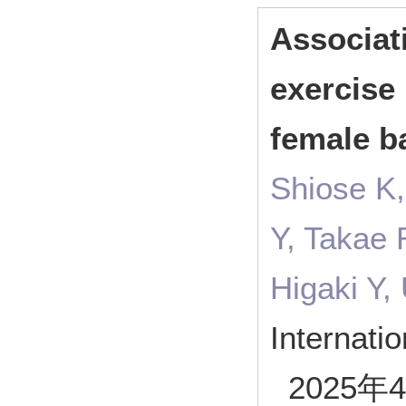
Associat
exercise
female b
Shiose K,
Y, Takae 
Higaki Y,
Internati
2025年