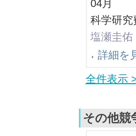
04月
科学研究
塩瀬圭佑
詳細を
全件表示 >
その他競