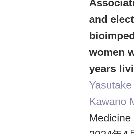
Associat
and elec
bioimped
women wi
years li
Yasutake
Kawano M
Medicine 