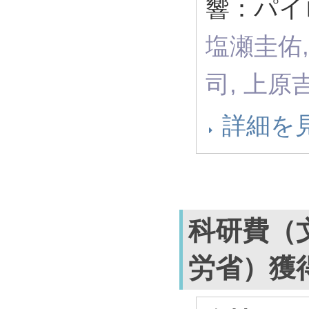
響：パイ
塩瀬圭佑,
司, 上原
詳細を
科研費（
労省）獲