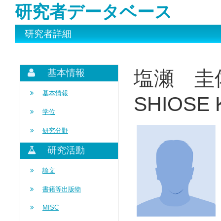
研究者データベース
研究者詳細
塩瀬 圭
基本情報
基本情報
SHIOSE 
学位
研究分野
研究活動
論文
書籍等出版物
MISC