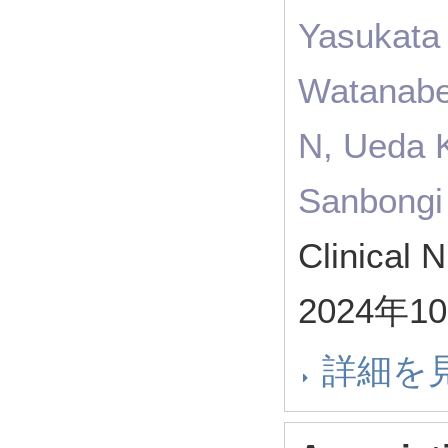
Yasukata 
Watanabe
N, Ueda K
Sanbongi
Clinical 
2024年1
詳細を