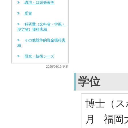
講演・口頭発表等
受賞
科研費（文科省・学振・
厚労省）獲得実績
その他競争的資金獲得実
績
研究・技術シーズ
2026/06/19 更新
学位
博士（スポ
月 福岡