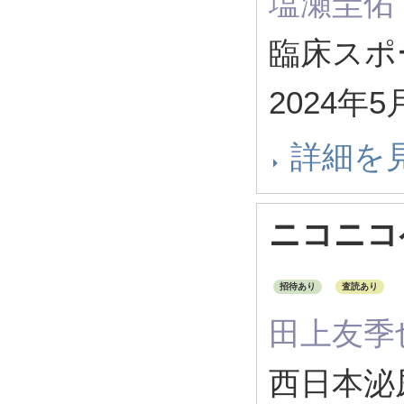
塩瀬圭佑
臨床スポーツ
2024年5
詳細を
ニコニコ
招待あり
査読あり
田上友季
西日本泌尿器