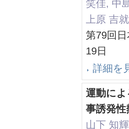
笑佳, 中島
上原 吉就
第79回日
19日
詳細を
運動によ
事誘発性
山下 知輝,