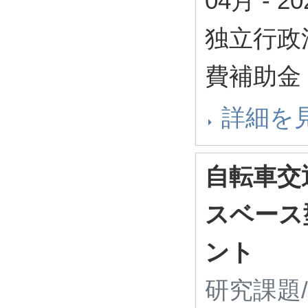
04月
-
2
独立行政
費補助金 
詳細を
自転車交
スベース
ント
研究課題