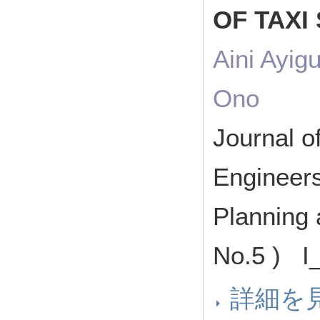
OF TAXI
Aini Ayig
Ono
Journal o
Engineers
Planning
No.5 ) I
詳細を