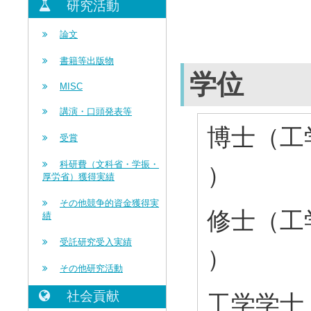
研究活動
論文
書籍等出版物
学位
MISC
講演・口頭発表等
博士（工学
受賞
科研費（文科省・学振・
）
厚労省）獲得実績
その他競争的資金獲得実
修士（工学
績
受託研究受入実績
）
その他研究活動
社会貢献
工学学士 