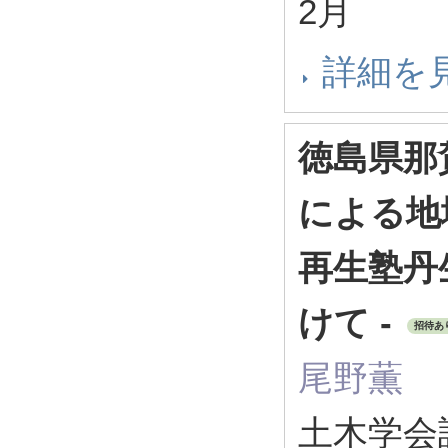
2月
詳細を
徳島県那
による地
再生塾丹
けて -
招待あ
尾野薫
土木学会誌 1