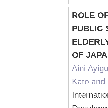
ROLE OF
PUBLIC 
ELDERLY
OF JAP
Aini Ayig
Kato and
Internati
Developme