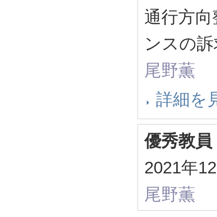
通行方向
ンスの訴
尾野薫
詳細を
優秀教員
2021年
尾野薫