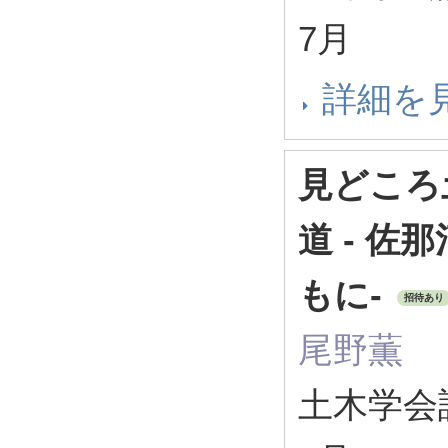
7月
詳細を
見どころ
道 - 
もに-
招待あり
尾野薫
土木学会誌 1