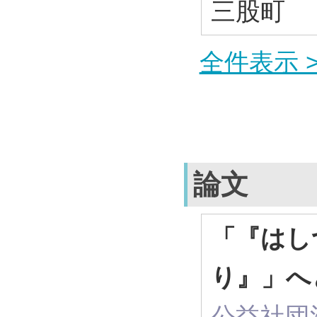
三股町
全件表示 >
論文
「『はし
り』」へ
公益社団