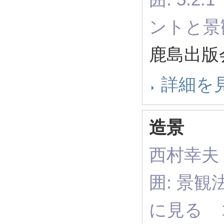
ントと景
鹿島出版会
詳細を
造景
西村幸夫 
囲: 景観
に見る 