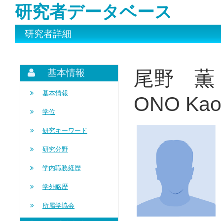
研究者データベース
研究者詳細
尾野 薫 
基本情報
基本情報
ONO Kao
学位
研究キーワード
研究分野
学内職務経歴
学外略歴
所属学協会