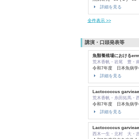
詳細を見る
全件表示 >>
講演・口頭発表等
魚類養殖場におけるer
荒木香帆・岩尾 豊・
令和7年度 日本魚病
詳細を見る
Lactococcus gar
荒木香帆・糸田拓馬・
令和7年度 日本魚病
詳細を見る
Lactococcus garvi
西木一生・北村 大・