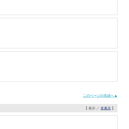
このページの先頭へ▲
【 表示 ／
非表示
】