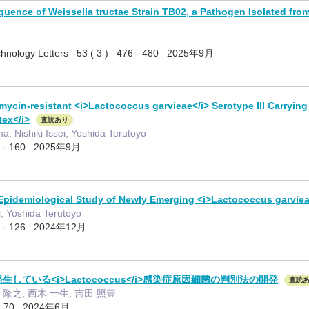
ence of Weissella tructae Strain TB02, a Pathogen Isolated fro
echnology Letters 53 ( 3 ) 476 - 480 2025年9月
ycin-resistant <i>Lactococcus garvieae</i> Serotype III Carrying 
ex</i>
査読あり
a, Nishiki Issei, Yoshida Terutoyo
 - 160 2025年9月
Epidemiological Study of Newly Emerging <i>Lactococcus garvieae
i, Yoshida Terutoyo
 - 126 2024年12月
ている<i>Lactococcus</i>感染症原因細菌の判別法の開発
査読
 隆之, 西木 一生, 吉田 照豊
- 70 2024年6月