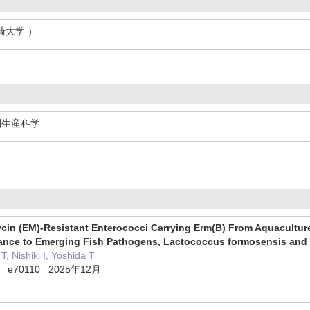
宮崎大学 ）
圏生産科学
ycin (EM)-Resistant Enterococci Carrying Erm(B) From Aquaculture
tance to Emerging Fish Pathogens, Lactococcus formosensis and 
T, Nishiki I, Yoshida T
ases e70110 2025年12月