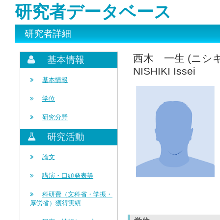
研究者データベース
研究者詳細
西木 一生 (ニシ
基本情報
NISHIKI Issei
基本情報
学位
研究分野
研究活動
論文
講演・口頭発表等
科研費（文科省・学振・
厚労省）獲得実績