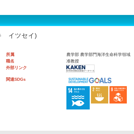
キ イツセイ)
所属
農学部 農学部門海洋生命科学領域
職名
准教授
外部リンク
関連SDGs