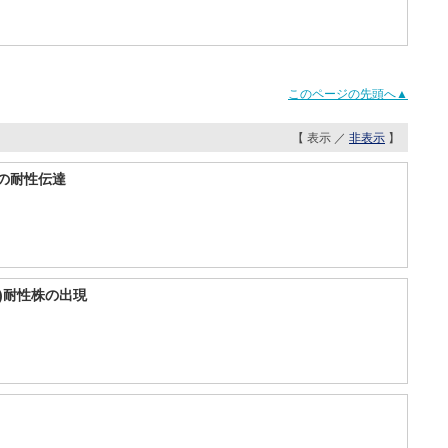
このページの先頭へ▲
【 表示 ／
非表示
】
への耐性伝達
EM)耐性株の出現