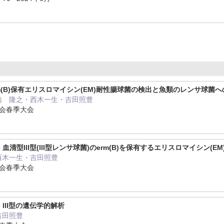
m(B)保有エリスロマイシン(EM)耐性腸球菌の検出と魚類のレンサ球菌
南 隆之・西木一生・吉田照豊
学会春季大会
vieae 血清型III型(III型レンサ球菌)のerm(B)を保有するエリスロマイシン(
西木一生・吉田照豊
学会春季大会
eae III型の遺伝学的解析
吉田照豊