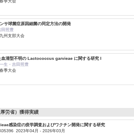
会春季大会
レンサ球菌症原因細菌の同定方法の開発
吉田照豊
会九州支部大会
不明の Lactococcus garvieae に関する研究 I
木一生・吉田照豊
会春季大会
・厚労省）獲得実績
 garvieae感染症の疫学調査およびワクチン開発に関する研究
K05396
2023年04月
-
2026年03月