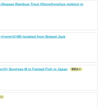
m Disease Rainbow Trout (Oncorhynchus mykiss) in
<i>erm</i>(B) Isolated from Striped Jack
</i> Serotype III in Farmed Fish in Japan
査読あり
あり