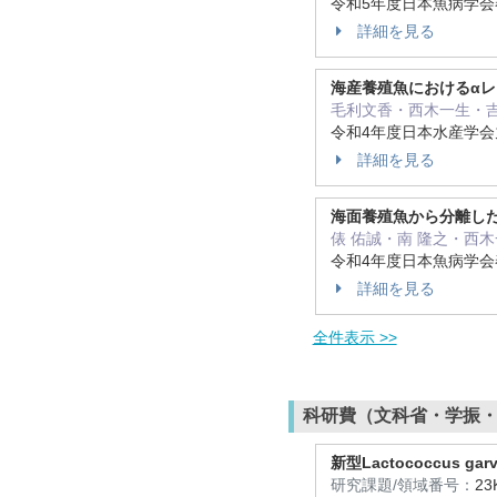
令和5年度日本魚病学
詳細を見る
海産養殖魚におけるα
毛利文香・西木一生・
令和4年度日本水産学
詳細を見る
海面養殖魚から分離した血清型
俵 佑誠・南 隆之・西
令和4年度日本魚病学
詳細を見る
全件表示 >>
科研費（文科省・学振
新型Lactococcus
研究課題/領域番号：
23