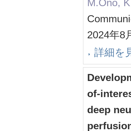
M.Ono, K
Communic
2024年8
詳細を
Developm
of-inter
deep neu
perfusio