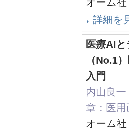
オーム社 
詳細を
医療AI
（No.
入門
内山良一（
章：医用画
オーム社 