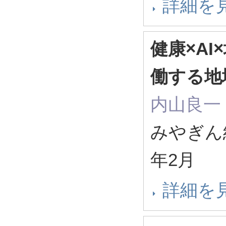
詳細を
健康×A
働する地
内山良一
みやぎん
年2月
詳細を