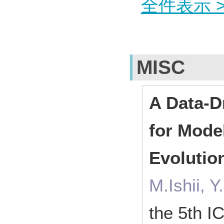
全件表示 >
MISC
A Data-D
for Mode
Evolutio
M.Ishii, 
the 5th