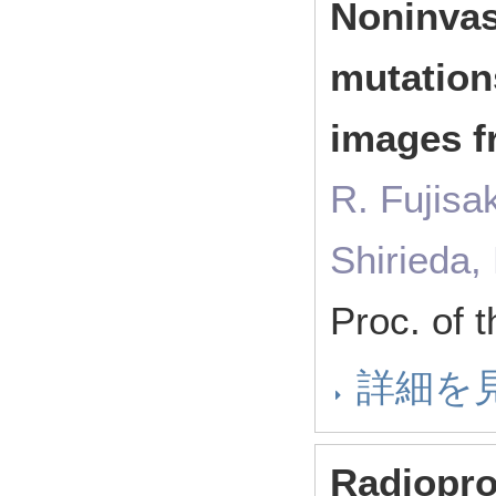
Noninvas
mutation
images f
R. Fujisak
Shirieda,
Proc. of
詳細を
Radiopro