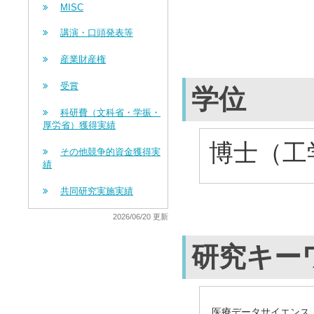
MISC
講演・口頭発表等
産業財産権
受賞
学位
科研費（文科省・学振・
厚労省）獲得実績
博士（工学
その他競争的資金獲得実
績
共同研究実施実績
2026/06/20 更新
研究キー
医療データサイエンス