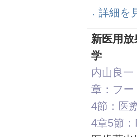
詳細を
新医用放
学
内山良一（
章：フー
4節：医
4章5節