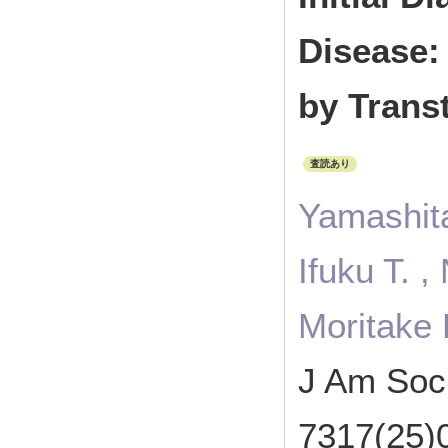
Disease:
by Trans
査読あり
Yamashita
Ifuku T. ,
Moritake 
J Am Soc
7317(25