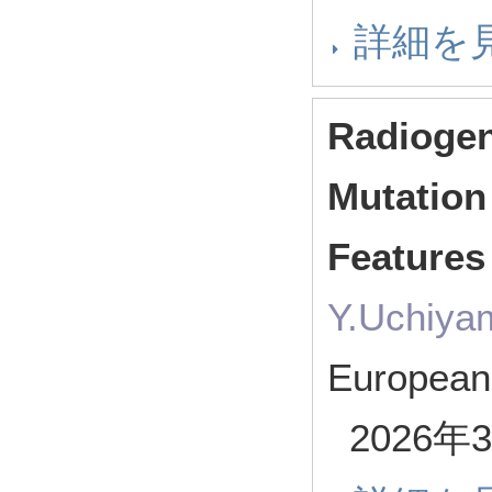
詳細を
Radiogen
Mutation
Features
Y.Uchiyam
European
2026年