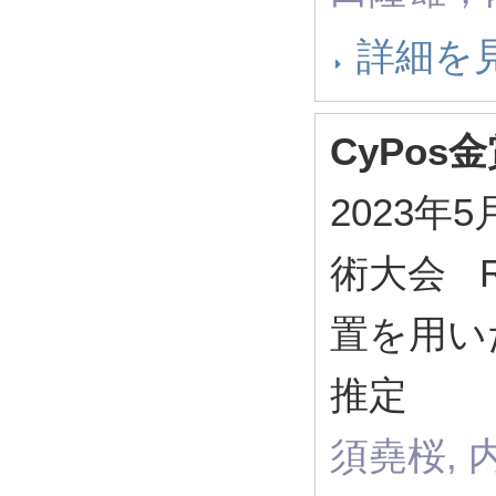
詳細を
CyPos
2023
術大会 R
置を用い
推定
須堯桜, 