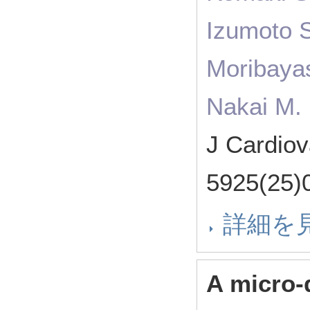
Izumoto 
Moribaya
Nakai M. 
J Cardio
5925(25
詳細を
A micro-