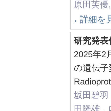
原田芙優,
詳細を
研究発表
2025
の遺伝子
Radiopro
坂田碧羽
田隆雄，