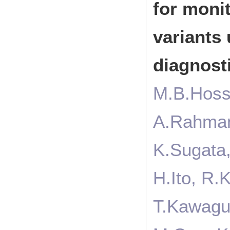
for moni
variants
diagnosti
M.B.Hossa
A.Rahman,
K.Sugata
H.Ito, R.
T.Kawaguc