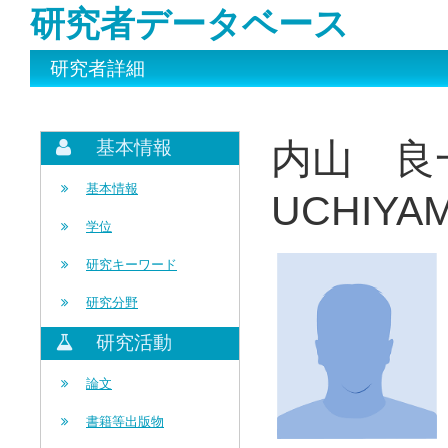
研究者データベース
研究者詳細
内山 良
基本情報
基本情報
UCHIYAM
学位
研究キーワード
研究分野
研究活動
論文
書籍等出版物