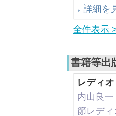
詳細を
全件表示 >
書籍等出
レディオ
内山良一（
節レディ