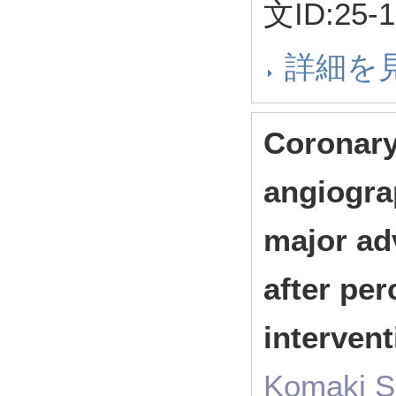
文ID:25-
詳細を
Coronar
angiogra
major ad
after pe
interven
Komaki S