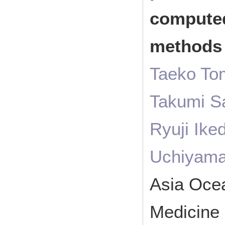
computed
method
Taeko To
Takumi S
Ryuji Ike
Uchiyama,
Asia Ocea
Medicine