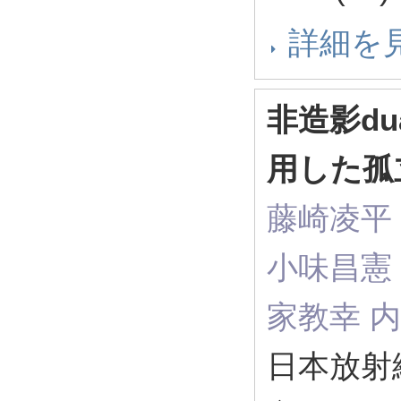
詳細を
非造影du
用した孤
藤崎凌平
小味昌憲 
家教幸 
日本放射線