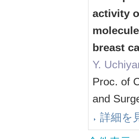
activity
molecule
breast c
Y. Uchiya
Proc. of 
and Sur
詳細を