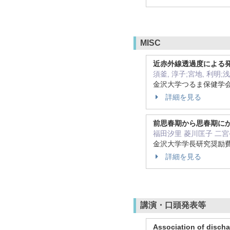
MISC
近赤外線透過度による発
須釜, 淳子;宮地, 利明;浅
金沢大学つるま保健学会誌
詳細を見る
前思春期から思春期に
福田汐里 菱川匡子 二宮
金沢大学学長研究奨励費
詳細を見る
講演・口頭発表等
Association of discha