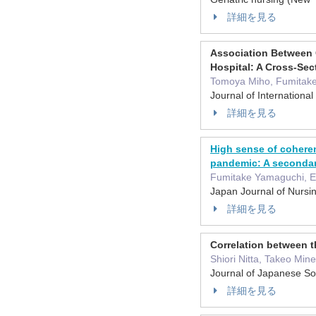
詳細を見る
Association Between C
Hospital: A Cross-Sec
Tomoya Miho, Fumitake
Journal of Internatio
詳細を見る
High sense of coheren
pandemic: A secondary
Fumitake Yamaguchi, Er
Japan Journal of Nur
詳細を見る
Correlation between t
Shiori Nitta, Takeo Mi
Journal of Japanese 
詳細を見る