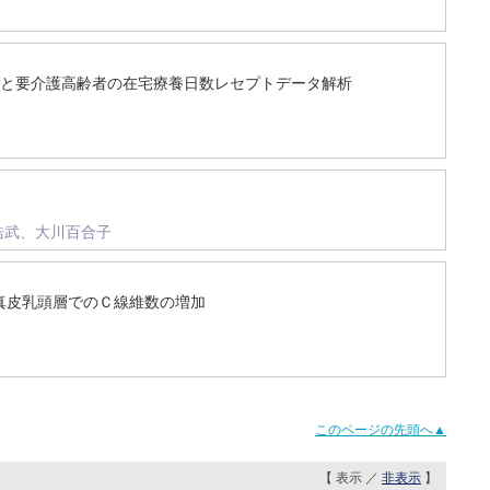
利用と要介護高齢者の在宅療養日数レセプトデータ解析
浩武、大川百合子
び真皮乳頭層でのＣ線維数の増加
このページの先頭へ▲
【 表示 ／
非表示
】