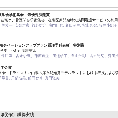
護学会学術集会 最優秀演題賞
回日本在宅ケア看護学会学術集会 在宅医療開始時の訪問看護サービスの
川美枝子, 安齋達彦, 菅野雄介, 廣岡佳代, 新田汐里, 秋山智弥, 福井小紀子
員モチベーションアッププラン看護学科表彰 特別賞
学医学部 ひむか看護実習Ⅰ
久保江里、吉永砂織、蒲原真澄、田邉綾子、畠山芳彰、吉永尚紀、澤田
 学会賞
理工学会 ドライスキン由来の痒み易知覚モデルラットにおける表皮およ
田早苗, 戸部浩美, 前田智徳, 真田弘美
・厚労省）獲得実績