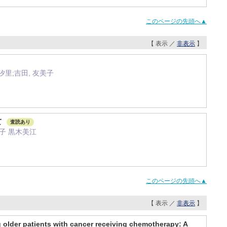
このページの先頭へ▲
【 表示 ／
非表示
】
 汐里;吉田, 友美子
て
査読あり
子 黒木美江
このページの先頭へ▲
【 表示 ／
非表示
】
older patients with cancer receiving chemotherapy: A