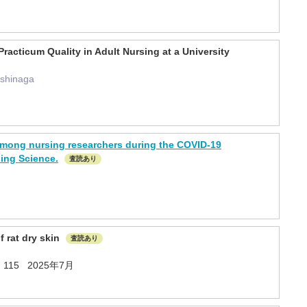
racticum Quality in Adult Nursing at a University
oshinaga
 among nursing researchers during the COVID-19
sing Science.
査読あり
f rat dry skin
査読あり
2 - 115 2025年7月