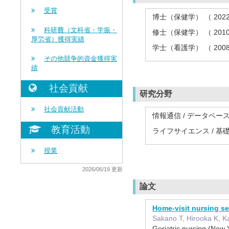
受賞
博士（保健学） （ 202
科研費（文科省・学振・
修士（保健学） （ 201
厚労省）獲得実績
学士（看護学） （ 200
その他競争的資金獲得実
績
社会貢献
研究分野
社会貢献活動
情報通信 / データベー
教育活動
ライフサイエンス / 基
授業
2026/06/19 更新
論文
Home-visit nursing se
Sakano T, Hirooka K, Ka
Geriatric nursing (N