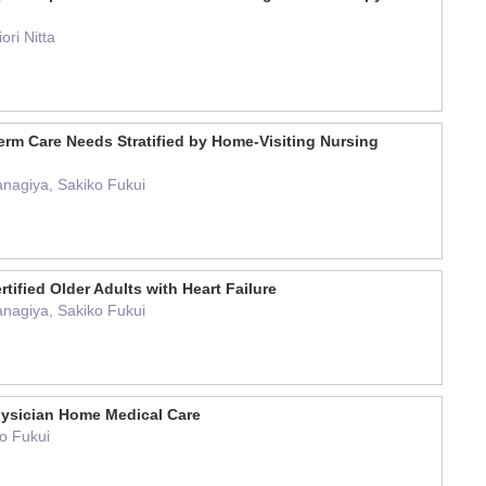
ri Nitta
Term Care Needs Stratified by Home-Visiting Nursing
anagiya, Sakiko Fukui
ified Older Adults with Heart Failure
anagiya, Sakiko Fukui
hysician Home Medical Care
o Fukui