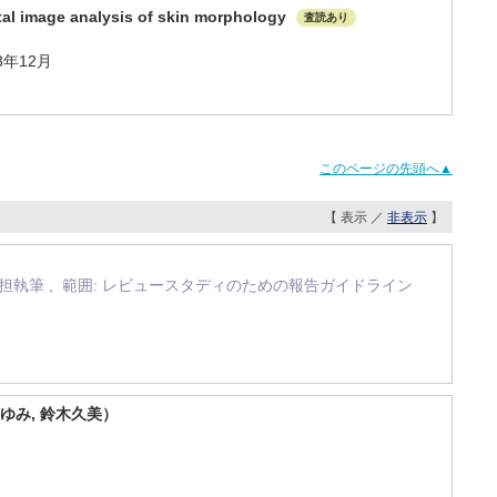
gital image analysis of skin morphology
査読あり
023年12月
このページの先頭へ▲
【 表示 ／
非表示
】
： 分担執筆 , 範囲: レビュースタディのための報告ガイドライン
ゆみ, 鈴木久美）