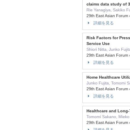
claims data study of 
Rie Yanagiya, Sakiko Fu
29th East Asian Foru
詳細を見る
Risk Factors for Pres
Service Use
Shiori Nitta, Junko Fu
29th East Asian Foru
詳細を見る
Home Healthcare Utili
Junko Fujita, Tomomi S
29th East Asian Foru
詳細を見る
Healthcare and Long-T
Tomomi Sakano, Mieko S
29th East Asian Foru
詳細を見る