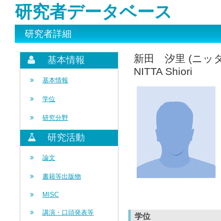
研究者データベース
研究者詳細
新田 汐里 (ニッ
基本情報
NITTA Shiori
基本情報
学位
研究分野
研究活動
論文
書籍等出版物
MISC
講演・口頭発表等
学位