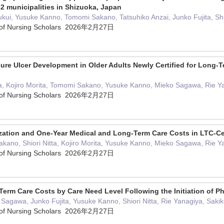
32 municipalities in Shizuoka, Japan
kui, Yusuke Kanno, Tomomi Sakano, Tatsuhiko Anzai, Junko Fujita, Shio
m of Nursing Scholars 2026年2月27日
sure Ulcer Development in Older Adults Newly Certified for Long-
jita, Kojiro Morita, Tomomi Sakano, Yusuke Kanno, Mieko Sagawa, Rie Y
m of Nursing Scholars 2026年2月27日
zation and One-Year Medical and Long-Term Care Costs in LTC-Cert
akano, Shiori Nitta, Kojiro Morita, Yusuke Kanno, Mieko Sagawa, Rie Y
m of Nursing Scholars 2026年2月27日
erm Care Costs by Care Need Level Following the Initiation of P
agawa, Junko Fujita, Yusuke Kanno, Shiori Nitta, Rie Yanagiya, Sakik
m of Nursing Scholars 2026年2月27日