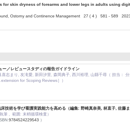
rs for skin dryness of forearms and lower legs in adults using di
Wound, Ostomy and Continence Management 27 ( 4 ) 581 - 589 2
ビュー／レビュースタディの報告ガイドライン
 眞喜志まり, 友滝愛, 新田汐里, 森岡典子, 西川裕理, 山縣千尋（ 担当
xtension for Scoping Reviews］）
臨床技術を学び看護実践能力を高める（編集: 野崎真奈美, 林直子, 佐藤ま
執筆 , 範囲: 末梢循環検査）
SBN:
9784524229543
）