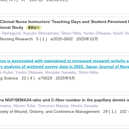
linical Nurse Instructors’ Teaching Days and Student-Perceived P
tional Study
査読あり
 Yamaguch, Kazuko Shimamoto, Shiori Nitta, Yuriko Ohkawa, Naoki Y
nal Nursing Research 5 ( 1 ) e2025-0002 2025年10月
ce is associated with maintained or increased research activity
 analysis of archived survey data in 2022. Japan Journal of Nur
i Kubo, Yuriko Ohkawa, Hirotake Sawada, Shiori Nitta
sing Science 22 ( 4 ) e70029 2025年9月
he NGF/SEMA3A ratio and C-fiber number in the papillary dermis o
nematsu, Hiromi Tobe, Tomonori Maeda, Hiromi Sanada
Society of Wound, Ostomy, and Continence Management 29 ( 1 ) 10