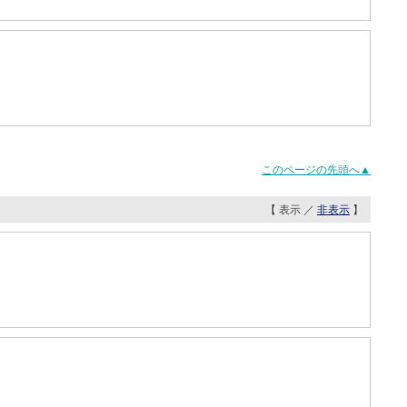
このページの先頭へ▲
【 表示 ／
非表示
】