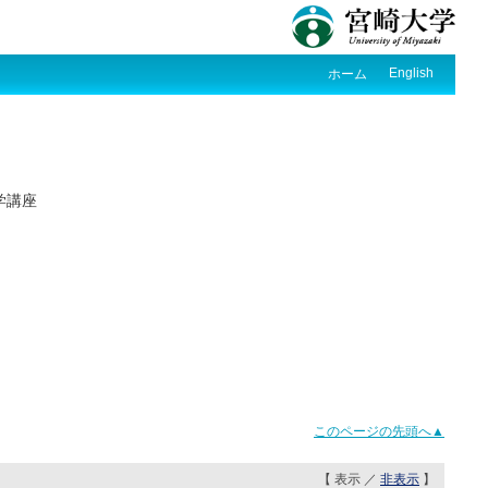
English
ホーム
学講座
このページの先頭へ▲
【 表示 ／
非表示
】