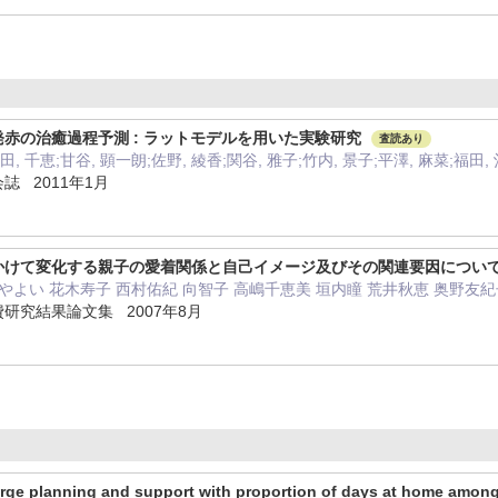
赤の治癒過程予測 : ラットモデルを用いた実験研究
査読あり
田, 千恵;甘谷, 顕一朗;佐野, 綾香;関谷, 雅子;竹内, 景子;平澤, 麻菜;福田,
 2011年1月
かけて変化する親子の愛着関係と自己イメージ及びその関連要因につい
やよい 花木寿子 西村佑紀 向智子 高嶋千恵美 垣内瞳 荒井秋恵 奥野友紀
研究結果論文集 2007年8月
rge planning and support with proportion of days at home among 