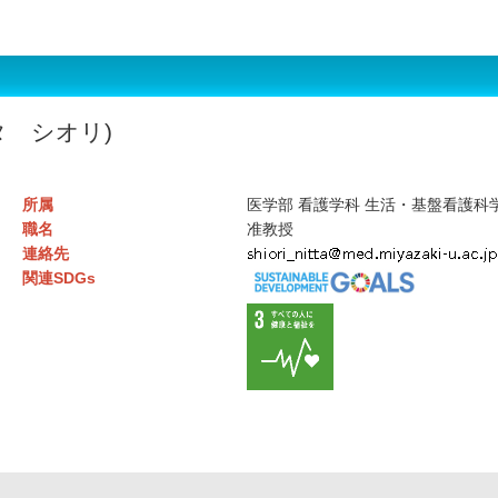
タ シオリ)
所属
医学部 看護学科 生活・基盤看護科
職名
准教授
連絡先
関連SDGs