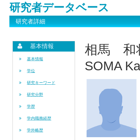
研究者データベース
研究者詳細
相馬 和
基本情報
基本情報
SOMA Ka
学位
研究キーワード
研究分野
学歴
学内職務経歴
学外略歴