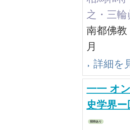
之・三輪
南都佛教 ( 
月
詳細を
一一 オ
史学界ー
招待あり