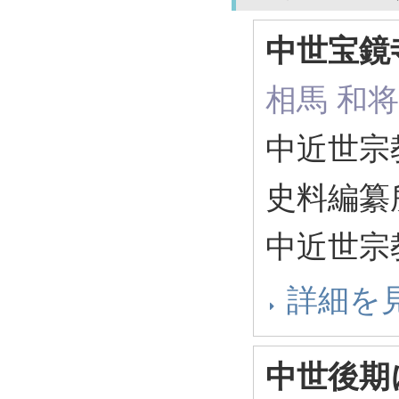
中世宝鏡
相馬 和将
中近世宗
史料編纂所
中近世宗
詳細を
中世後期