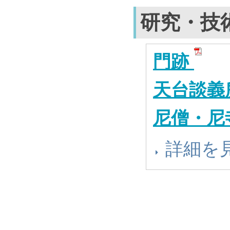
研究・技
門跡
天台談義
尼僧・尼
詳細を