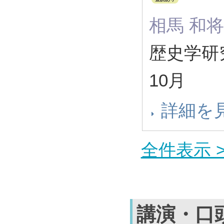
相馬 和将
歴史学研究 
10月
詳細を
全件表示 >
講演・口