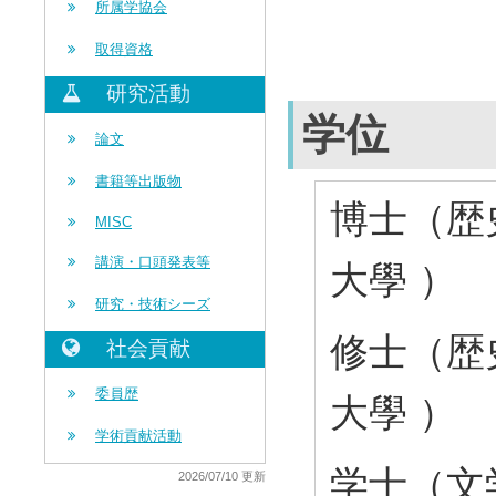
所属学協会
取得資格
研究活動
学位
論文
書籍等出版物
博士（歴史
MISC
講演・口頭発表等
大學 ）
研究・技術シーズ
修士（歴史
社会貢献
委員歴
大學 ）
学術貢献活動
学士（文学
2026/07/10 更新