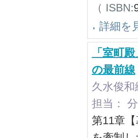
（ ISBN:
詳細を
「室町殿
の最前線
久水俊和
担当： 
第11章
を牽制し