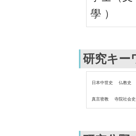
學 ）
研究キー
日本中世史
仏教史
真言密教
寺院社会史