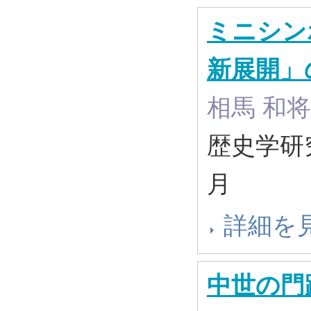
ミニシン
新展開」
相馬 和将
歴史学研究 
月
詳細を
中世の門