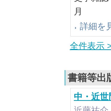
月
詳細を
全件表示 >
書籍等出
中・近世
近藤祐介