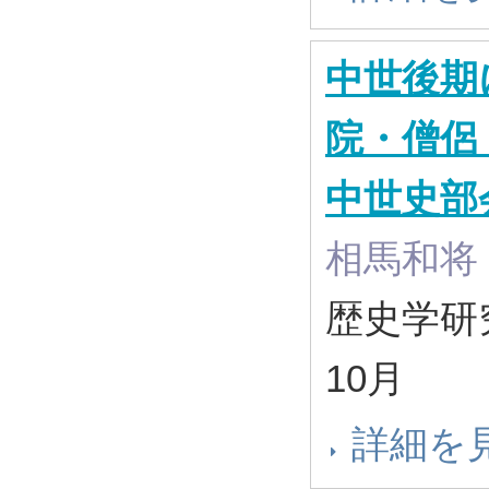
中世後期
院・僧侶
中世史部
相馬和将
歴史学研究 
10月
詳細を