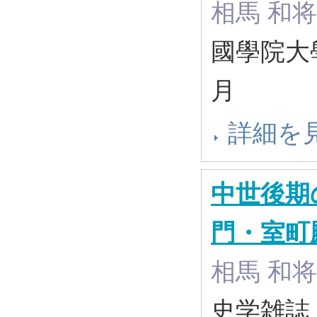
相馬 和将
國學院大學
月
詳細を
中世後期
門・室町
相馬 和将
史学雑誌 13