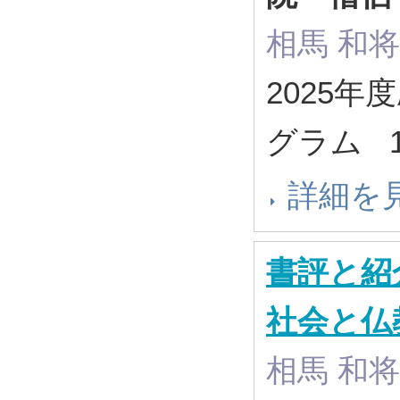
相馬 和将
2025
グラム 13
詳細を
書評と紹
社会と仏
相馬 和将