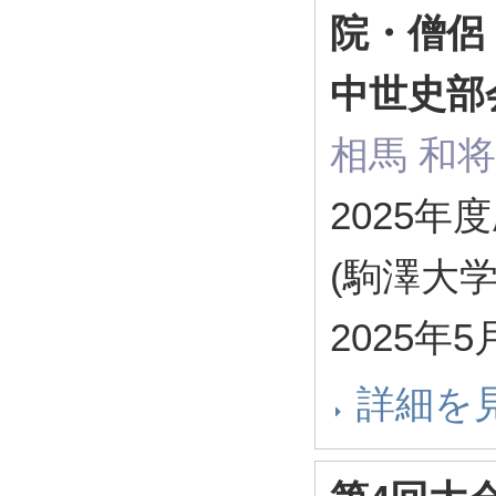
院・僧侶
中世史部
相馬 和将
2025
(駒澤大学
2025年
詳細を