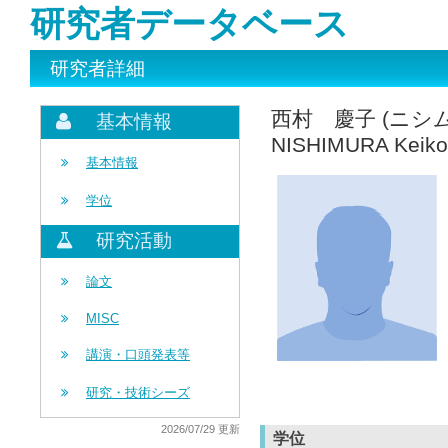
研究者データベース
研究者詳細
西村 慶子 (ニシ
基本情報
NISHIMURA Keiko
基本情報
学位
研究活動
論文
MISC
講演・口頭発表等
研究・技術シーズ
2026/07/29 更新
学位