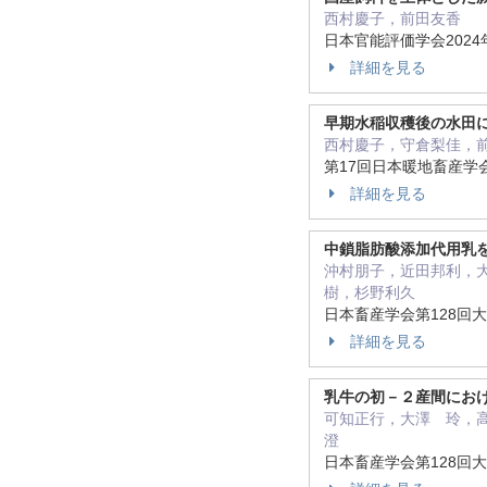
西村慶子，前田友香
日本官能評価学会2024年
詳細を見る
早期水稲収穫後の水田
西村慶子，守倉梨佳，
第17回日本暖地畜産学会
詳細を見る
中鎖脂肪酸添加代用乳
沖村朋子，近田邦利，
樹，杉野利久
日本畜産学会第128回大会
詳細を見る
乳牛の初－２産間にお
可知正行，大澤 玲，
澄
日本畜産学会第128回大会