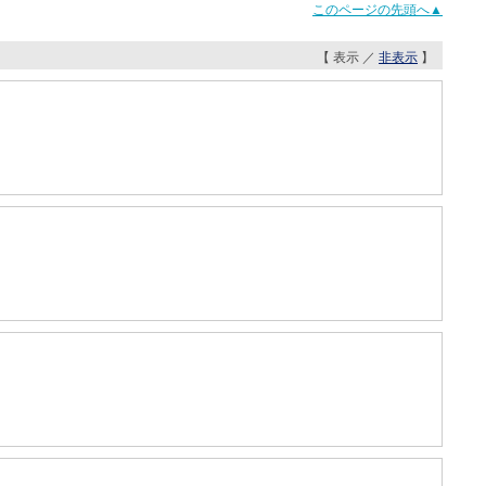
このページの先頭へ▲
【 表示 ／
非表示
】