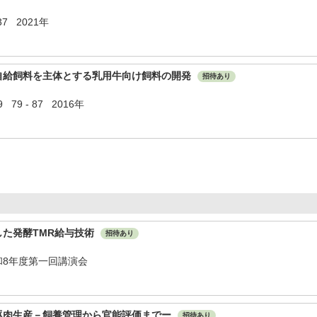
7 2021年
自給飼料を主体とする乳用牛向け飼料の開発
招待あり
9 - 87 2016年
した発酵TMR給与技術
招待あり
和8年度第一回講演会
豚肉生産－飼養管理から官能評価までー
招待あり