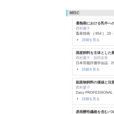
MISC
暑熱期における乳牛へ
西村慶子
畜産技術 ( 854 ) 29 -
詳細を見る
国産飼料を主体とした
西村慶子・前田友香
日本官能評価学会誌 29 9
詳細を見る
副産物飼料の価値と注
西村慶子
Dairy PROFESSIONAL
詳細を見る
易発酵性繊維を含むパ