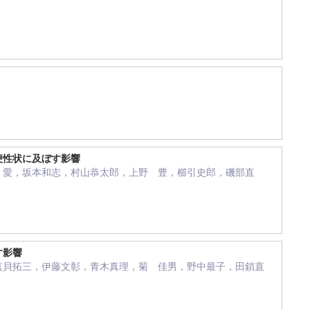
便性状に及ぼす影響
 愛，坂本和志，村山恭太郎，上野 豊，櫛引史郎，磯部直
す影響
真貝拓三，伊藤文彰，青木真理，菊 佳男，野中最子，田鎖直