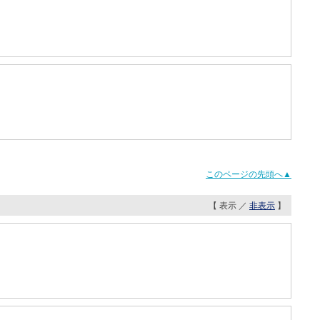
このページの先頭へ▲
【 表示 ／
非表示
】