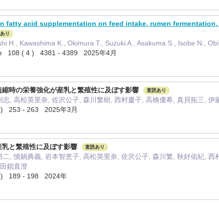
n fatty acid supplementation on feed intake, rumen fermentation, 
あり
hi H., Kawashima K., Okimura T., Suzuki A., Asakuma S., Isobe N., Obits
ence 108 ( 4 ) 4381 - 4389 2025年4月
短縮時の栄養強化が産乳と繁殖性に及ぼす影響
査読あり
剛志, 高松英里奈, 佐沢公子, 森川繁樹, 西村慶子, 高橋優希, 真貝拓三, 伊
 253 - 263 2025年3月
産乳と繁殖性に及ぼす影響
査読あり
二, 慎鍋典義, 岩本智恵子, 高松英里奈, 佐沢公子, 森川繁, 秋好佑紀, 西村
, 田鎖直澄
 189 - 198 2024年