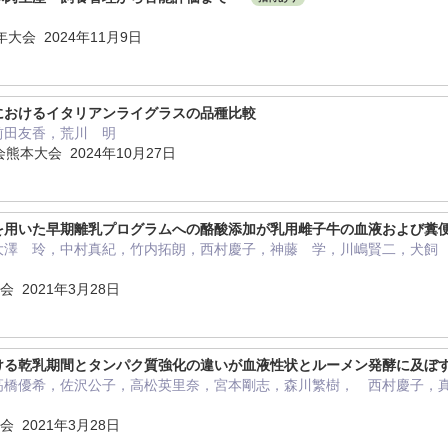
大会 2024年11月9日
におけるイタリアンライグラスの品種比較
前田友香，荒川 明
熊本大会 2024年10月27日
を用いた早期離乳プログラムへの酪酸添加が乳用雌子牛の血液および糞
大澤 玲，中村真紀，竹内拓朗，西村慶子，神藤 学，川嶋賢二，犬飼
 2021年3月28日
ける乾乳期間とタンパク質強化の違いが血液性状とルーメン発酵に及ぼ
高橋優希，佐沢公子，高松英里奈，宮本剛志，森川繁樹， 西村慶子，
 2021年3月28日