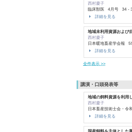
西村慶子
臨床獣医 4月号 34 - 3
詳細を見る
地域未利用資源および
西村慶子
日本暖地畜産学会報 59 7
詳細を見る
全件表示 >>
講演・口頭発表等
地域の飼料資源を利用
西村慶子
日本畜産技術士会・令
詳細を見る
国産飼料を主体とした