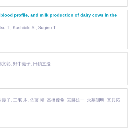
blood profile, and milk production of dairy cows in the
u T., Kushibiki S., Sugino T.
藤文彰, 野中最子, 田鎖直澄
慶子, 三宅 歩, 佐藤 精, 高橋優希, 宮腰雄ー, 永墓訓明, 真貝拓