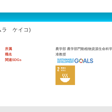
ムラ ケイコ)
所属
農学部 農学部門動植物資源生命科
職名
准教授
関連SDGs