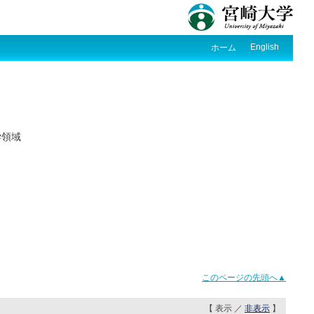
English
ホーム
学領域
このページの先頭へ▲
【 表示 ／
非表示
】