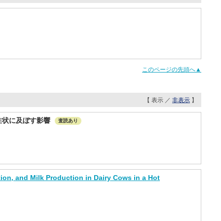
このページの先頭へ▲
【 表示 ／
非表示
】
性状に及ぼす影響
査読あり
ion, and Milk Production in Dairy Cows in a Hot