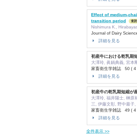
Effect of medium-chai
transition period
査読
Nishimura K., Hirabayas
Journal of Dairy Sci
詳細を見る
初産牛における乾乳期
大澤玲, 眞鍋典義, 宮本
家畜衛生学雑誌 50 ( 4 )
詳細を見る
初産牛の乾乳期短縮が
大澤玲, 福井陽士, 榊原裕
三, 伊藤文彰, 野中最子
家畜衛生学雑誌 49 ( 4 )
詳細を見る
全件表示 >>