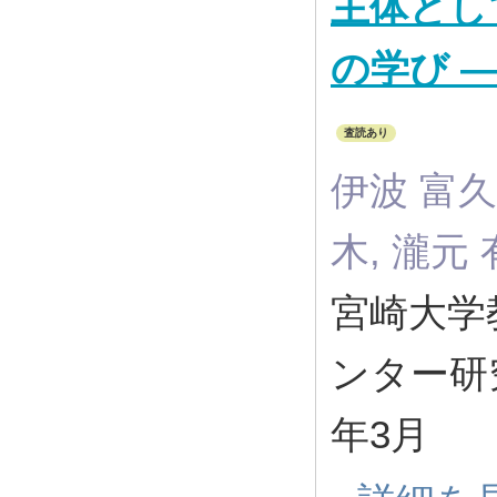
主体とし
の学び 
査読あり
伊波 富久美
木, 瀧元 
宮崎大学
ンター研究紀
年3月