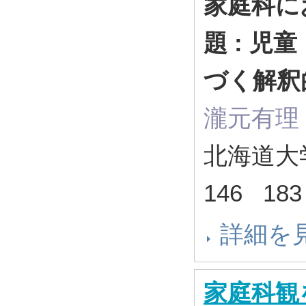
家庭科に
題 : 
づく解釈
瀧元有理
北海道大
146 183
詳細を
家庭科観