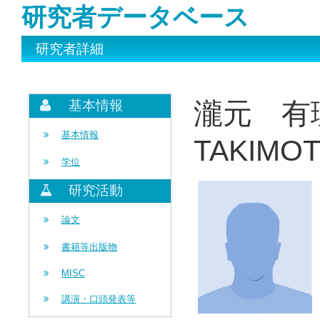
研究者データベース
研究者詳細
瀧元 有
基本情報
基本情報
TAKIMOT
学位
研究活動
論文
書籍等出版物
MISC
講演・口頭発表等