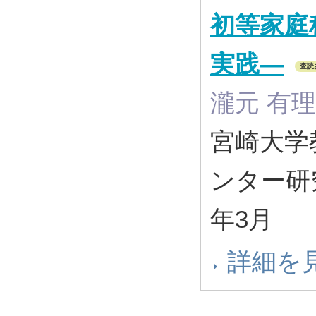
初等家庭
実践―
査読
瀧元 有理
宮崎大学
ンター研究紀
年3月
詳細を