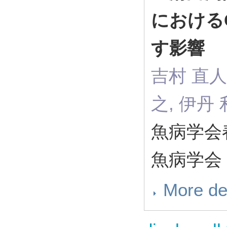
における
す影響
吉村 直人,
之, 伊丹 
魚病学会
魚病学会
More de