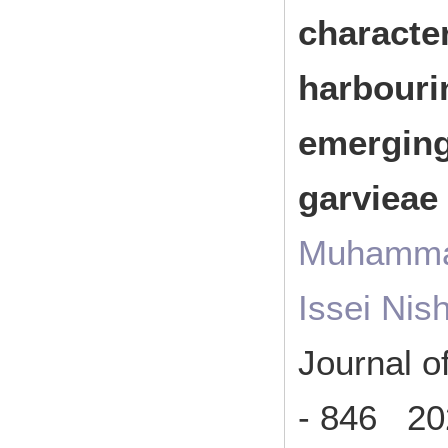
characte
harbouri
emerging
garvieae
Muhammad
Issei Nis
Journal o
- 846 20