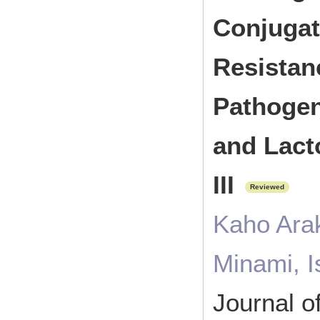
Conjugat
Resistan
Pathogen
and Lact
III
Reviewed
Kaho Arak
Minami, I
Journal 