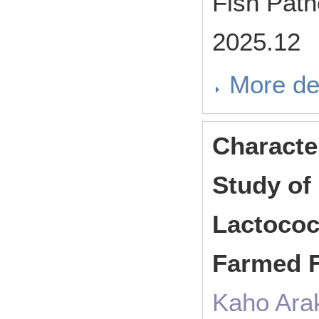
Fish Pat
2025.12
More de
Characte
Study of
Lactococc
Farmed F
Kaho Arak