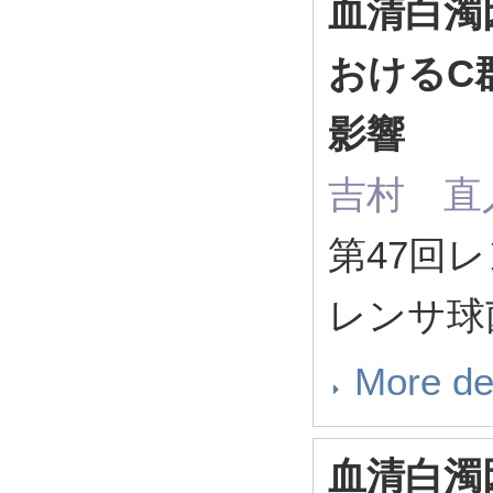
血清白濁
おけるC
影響
吉村 直
第47回
レンサ球
More de
血清白濁因