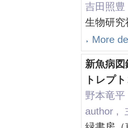
吉田照豊（ R
生物研究社
More de
新魚病図
トレプト
野本竜平，吉
autho
緑書房（