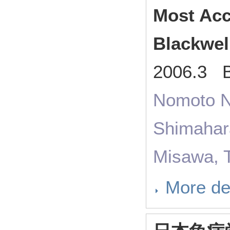
Most Acc
Blackwel
2006.3 B
Nomoto N,
Shimahar
Misawa, T
More de