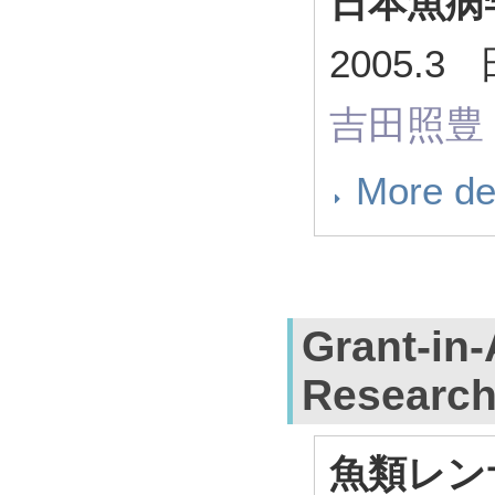
日本魚病
2005.
吉田照豊
More de
Grant-in-
Researc
魚類レン