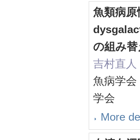
魚類病原性S
dysga
の組み替
吉村直人
魚病学会
学会
More de