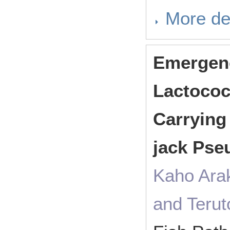
More de
Emergenc
Lactococ
Carrying
jack Pse
Kaho Arak
and Terut