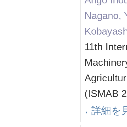
Nagano, Y
Kobayash
11th Inte
Machinery
Agricultu
(ISMAB
詳細を