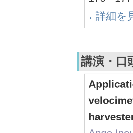
詳細を
講演・口
Applicati
velocime
harveste
Ango Inou