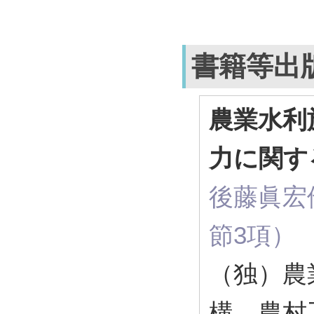
書籍等出
農業水利
力に関す
後藤眞宏他
節3項）
（独）農
構 農村工