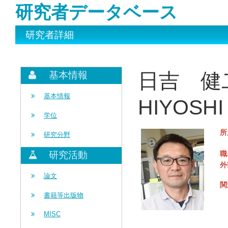
研究者データベース
研究者詳細
日吉 健
基本情報
基本情報
HIYOSHI 
学位
所
研究分野
職
研究活動
外
論文
関
書籍等出版物
MISC