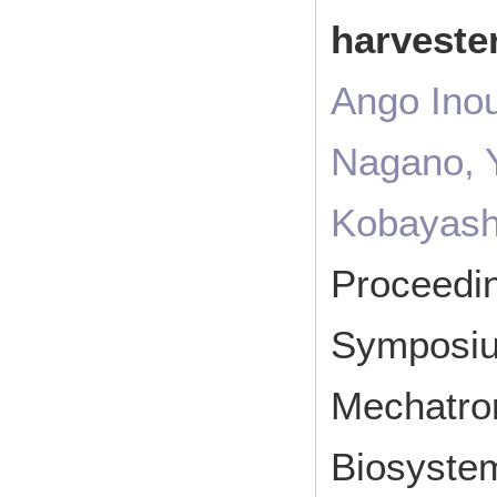
harveste
Ango Inou
Nagano, Y
Kobayash
Proceedin
Symposiu
Mechatron
Biosyste