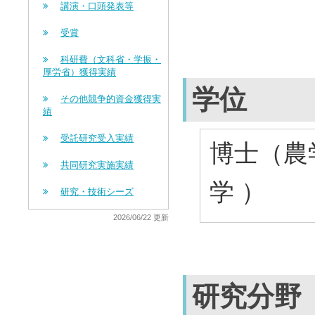
講演・口頭発表等
受賞
科研費（文科省・学振・
厚労省）獲得実績
学位
その他競争的資金獲得実
績
受託研究受入実績
博士（農学
共同研究実施実績
学 ）
研究・技術シーズ
2026/06/22 更新
研究分野