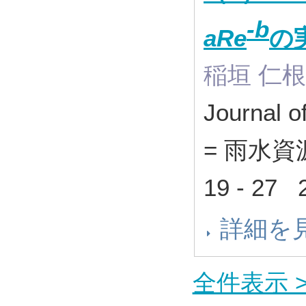
-b
aRe
の
稲垣 仁根
Journal o
= 雨水資
19 - 27
詳細を
全件表示 >