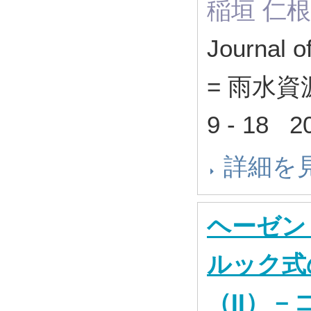
稲垣 仁根
Journal o
= 雨水資
9 - 18 
詳細を
ヘーゼン
ルック式
（II）