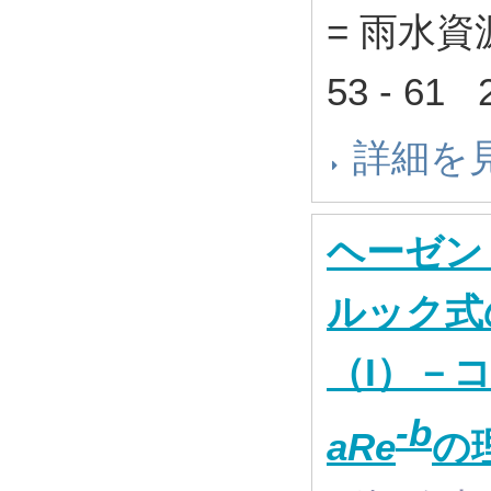
= 雨水資
53 - 61
詳細を
ヘーゼン
ルック式
（I）－
-b
aRe
の