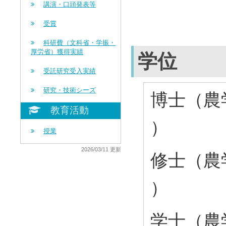
講演・口頭発表等
受賞
科研費（文科省・学振・
厚労省）獲得実績
学位
受託研究受入実績
研究・技術シーズ
博士（農学
教育活動
）
授業
2026/03/11 更新
修士（農学
）
学士（農学