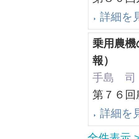
詳細を
乗用農機
報）
手島 司
第７６回
詳細を
全件表示 >