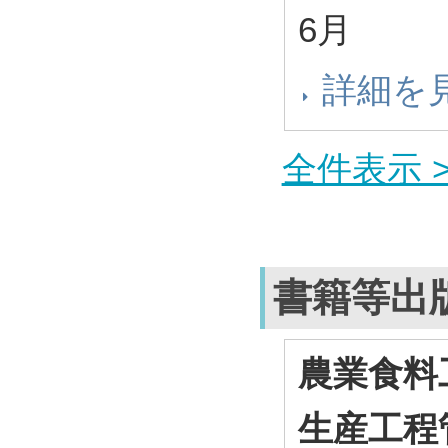
6月
詳細を
全件表示 >
書籍等出
農業食料
生産工程