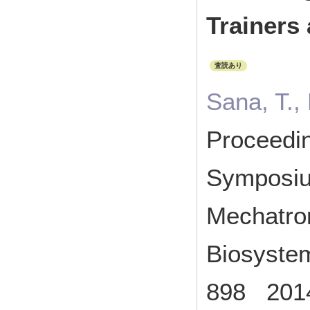
Trainers 
査読あり
Sana, T.,
Proceedin
Symposiu
Mechatron
Biosyste
898 20