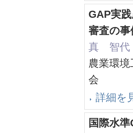
GAP実
審査の事
真 智代
農業環境
会
詳細を
国際水準