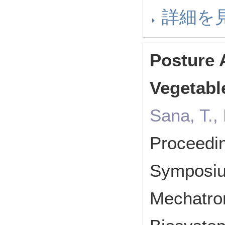
詳細を
Posture A
Vegetabl
Sana, T.,
Proceedin
Symposiu
Mechatron