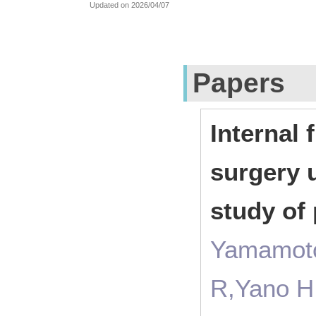
Updated on 2026/04/07
Papers
Internal 
surgery 
study of
Yamamoto
R,Yano H