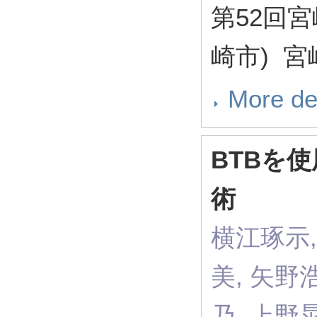
第52回
崎市) 
More de
BTBを使
術
横江琢示,
美, 矢野
乃, 上野