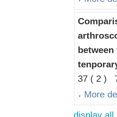
Comparis
arthrosco
between 
tenporar
37 ( 2 )
More de
display all