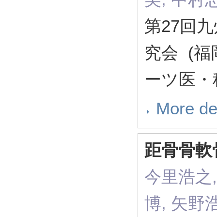
第27回
究会 (
ーツ医・
More de
距骨骨軟
今里浩之,
博, 矢野