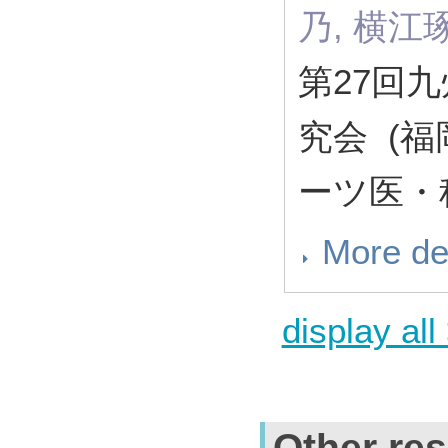
乃, 横江
第27回
究会 (
ーツ医・
More de
display all
Other res