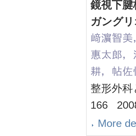
鏡視下腱
ガングリ
﨑濵智美
惠太郎，
耕，帖佐
整形外科と災
166 200
More de