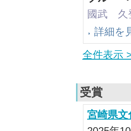
國武 久
詳細を
全件表示 >
受賞
宮崎県文
2025年