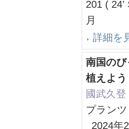
201 ( 24
月
詳細を
南国のび
植えよ
國武久登
プランツ 
2024年