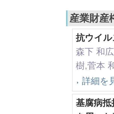
産業財産
抗ウイル
森下 和広
樹,菅本 
詳細を
基腐病抵