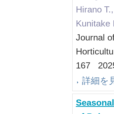
Hirano T.
Kunitake 
Journal o
Horticult
167 20
詳細を
Seasonal