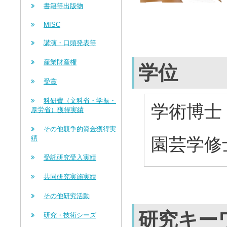
書籍等出版物
MISC
講演・口頭発表等
産業財産権
学位
受賞
科研費（文科省・学振・
学術博士 
厚労省）獲得実績
その他競争的資金獲得実
園芸学修士
績
受託研究受入実績
共同研究実施実績
その他研究活動
研究キー
研究・技術シーズ