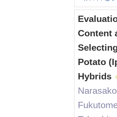
Evaluati
Content a
Selectin
Potato (
Hybrids
Narasako,
Fukutome,