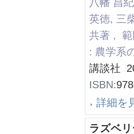
八幡 昌紀,
英徳, 三
共著 , 
: 農学
講談社 2
ISBN:
97
詳細を
ラズベリ