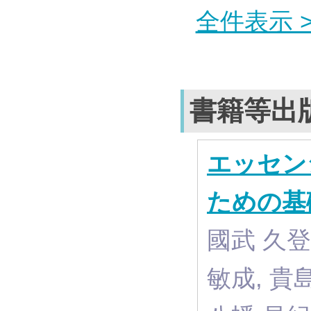
全件表示 >
書籍等出
エッセン
ための基
國武 久登 
敏成, 貴島