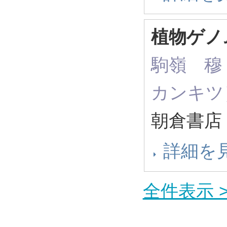
植物ゲノ
駒嶺 穆 
カンキツ
朝倉書店 
詳細を
全件表示 >