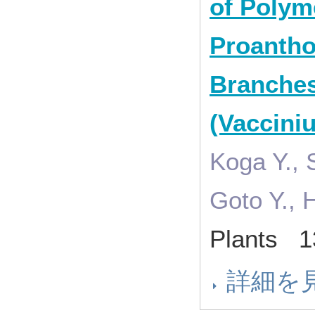
of Polym
Proantho
Branches
(Vaccini
Koga Y., 
Goto Y., 
Plants 
詳細を