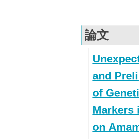
論文
Unexpect
and Prel
of Genet
Markers 
on Amam