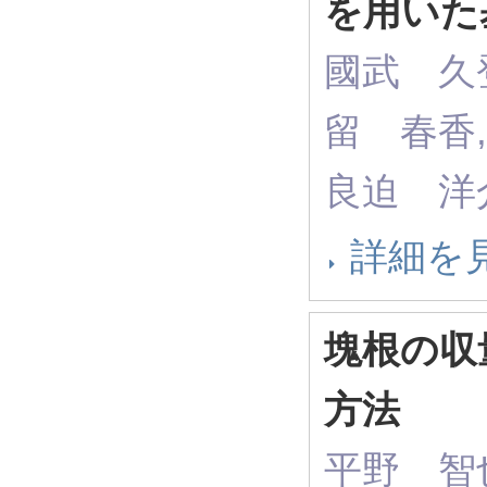
を用いた
國武 久登
留 春香,
良迫 洋
詳細を
塊根の収
方法
平野 智也,