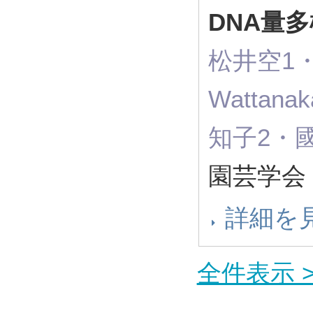
DNA量
松井空1・
Wattan
知子2・國
園芸学会 
詳細を
全件表示 >