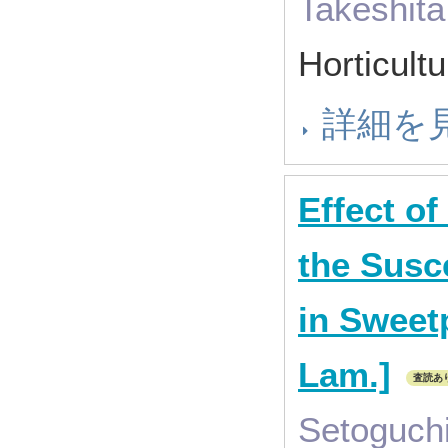
Takeshita
Horticul
詳細を
Effect o
the Susce
in Sweet
Lam.]
査読あ
Setoguchi