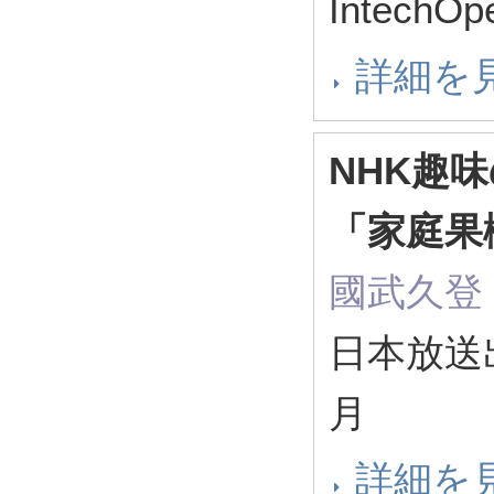
IntechO
詳細を
NHK趣
「家庭果
國武久登（
日本放送出
月
詳細を