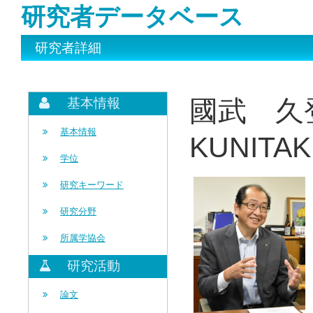
研究者データベース
研究者詳細
國武 久
基本情報
基本情報
KUNITAKE
学位
研究キーワード
研究分野
所属学協会
研究活動
論文