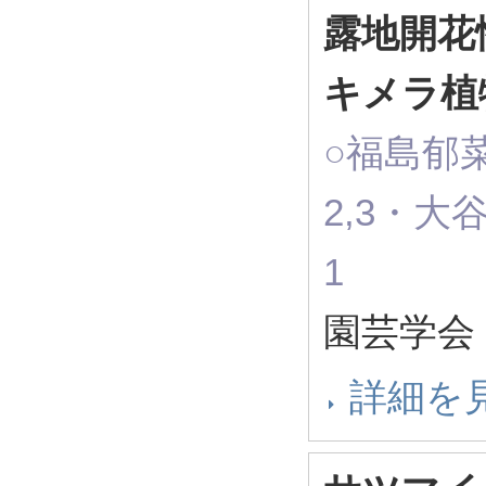
露地開花
キメラ植
○福島郁
2,3・
1
園芸学会 
詳細を