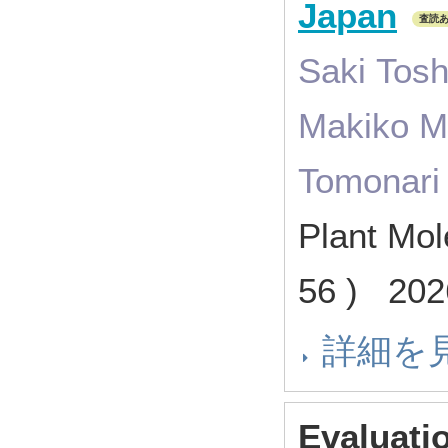
Japan
査読
Saki Tosh
Makiko Mi
Tomonari 
Plant Mol
56 ) 20
詳細を
Evaluatio