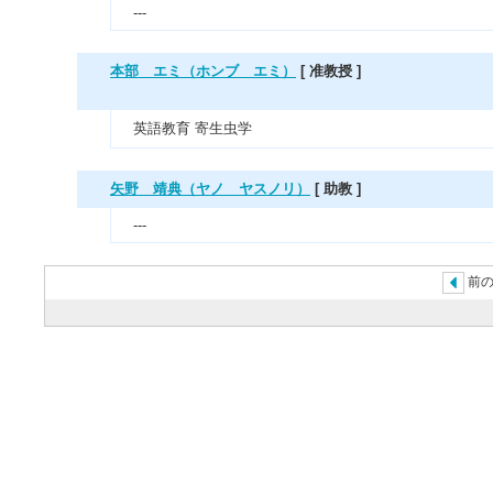
---
本部 エミ（ホンブ エミ）
[ 准教授 ]
英語教育 寄生虫学
矢野 靖典（ヤノ ヤスノリ）
[ 助教 ]
---
前の