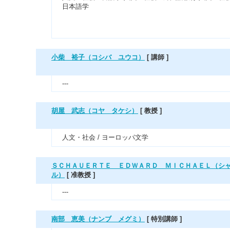
日本語学
小柴 裕子（コシバ ユウコ）
[ 講師 ]
---
胡屋 武志（コヤ タケシ）
[ 教授 ]
人文・社会 / ヨーロッパ文学
ＳＣＨＡＵＥＲＴＥ ＥＤＷＡＲＤ ＭＩＣＨＡＥＬ（シ
ル）
[ 准教授 ]
---
南部 恵美（ナンブ メグミ）
[ 特別講師 ]