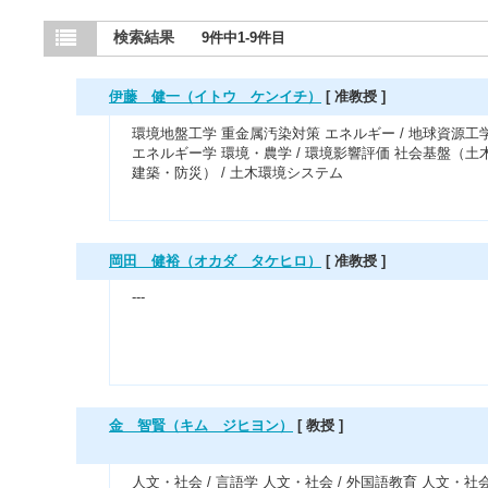
検索結果
9件中1-9件目
伊藤 健一（イトウ ケンイチ）
[ 准教授 ]
環境地盤工学 重金属汚染対策 エネルギー / 地球資源工
エネルギー学 環境・農学 / 環境影響評価 社会基盤（土
建築・防災） / 土木環境システム
岡田 健裕（オカダ タケヒロ）
[ 准教授 ]
---
金 智賢（キム ジヒヨン）
[ 教授 ]
人文・社会 / 言語学 人文・社会 / 外国語教育 人文・社会