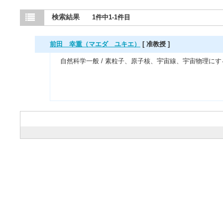
検索結果
1件中1-1件目
前田 幸重（マエダ ユキエ）
[ 准教授 ]
自然科学一般 / 素粒子、原子核、宇宙線、宇宙物理にす