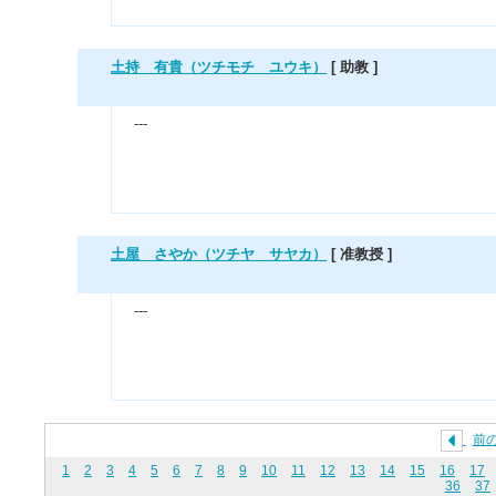
土持 有貴（ツチモチ ユウキ）
[ 助教 ]
---
土屋 さやか（ツチヤ サヤカ）
[ 准教授 ]
---
前
1
2
3
4
5
6
7
8
9
10
11
12
13
14
15
16
17
36
37