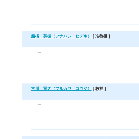
船橋 英樹（フナハシ ヒデキ）
[ 准教授 ]
---
古川 貢之（フルカワ コウジ）
[ 教授 ]
---