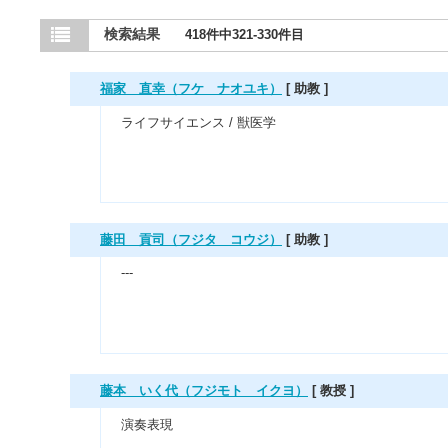
検索結果
418件中321-330件目
福家 直幸（フケ ナオユキ）
[ 助教 ]
ライフサイエンス / 獣医学
藤田 貢司（フジタ コウジ）
[ 助教 ]
---
藤本 いく代（フジモト イクヨ）
[ 教授 ]
演奏表現