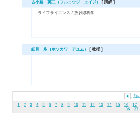
古小路 英二（フルコウジ エイジ）
[ 講師 ]
ライフサイエンス / 放射線科学
細川 歩（ホソカワ アユム）
[ 教授 ]
---
前
1
2
3
4
5
6
7
8
9
10
11
12
13
14
15
16
17
36
37