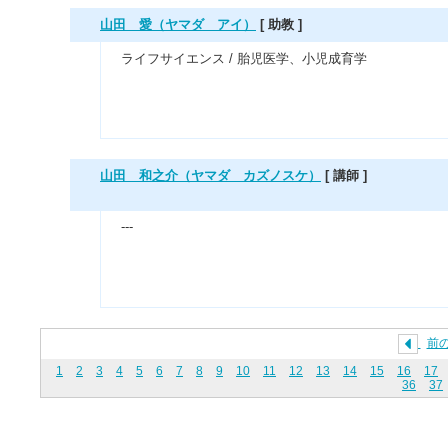
山田 愛（ヤマダ アイ）
[ 助教 ]
ライフサイエンス / 胎児医学、小児成育学
山田 和之介（ヤマダ カズノスケ）
[ 講師 ]
---
前
1
2
3
4
5
6
7
8
9
10
11
12
13
14
15
16
17
36
37