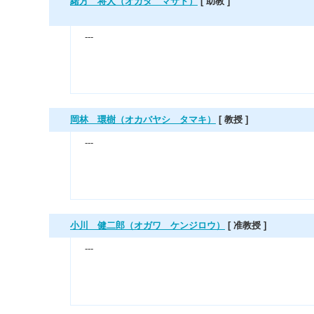
緒方 将人（オガタ マサト）
[ 助教 ]
---
岡林 環樹（オカバヤシ タマキ）
[ 教授 ]
---
小川 健二郎（オガワ ケンジロウ）
[ 准教授 ]
---