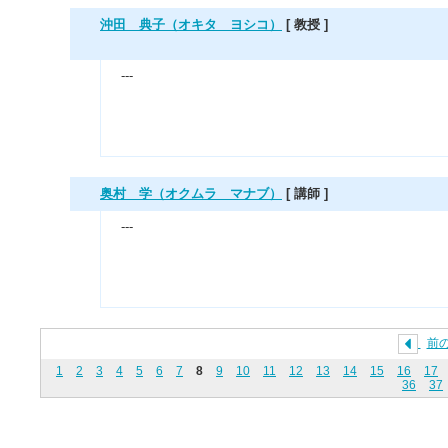
沖田 典子（オキタ ヨシコ）
[ 教授 ]
---
奥村 学（オクムラ マナブ）
[ 講師 ]
---
前
1
2
3
4
5
6
7
8
9
10
11
12
13
14
15
16
17
36
37