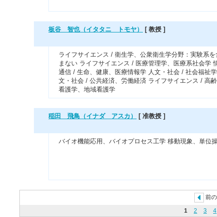
板谷 智也（イタタニ トモヤ）
[ 教授 ]
ライフサイエンス / 衛生学、公衆衛生学分野：実験系を
まない ライフサイエンス / 医療管理学、医療系社会学 
通信 / 生命、健康、医療情報学 人文・社会 / 社会福祉学
文・社会 / 公共経済、労働経済 ライフサイエンス / 高
看護学、地域看護学
稲田 飛鳥（イナダ アスカ）
[ 准教授 ]
バイオ機能応用、バイオプロセス工学 移動現象、単位
前の
1
2
3
4