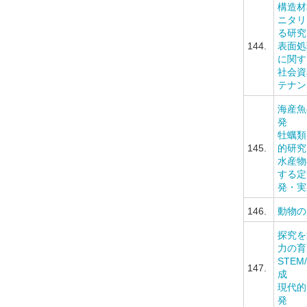
構造材
ニタリ
る研究
144.
表面処
に関す
社会資
テナン
海産魚
発
牡蠣類
145.
的研究
水産物
する定
発・実
146.
動物の
探究を
力の育
STEM
147.
成
現代的
発