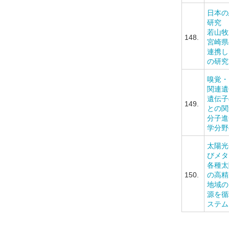
日本の
研究
若山牧
148.
宮崎県
連携し
の研究
嗅覚・
関連遺
遺伝子
149.
との関
分子進
学分野
太陽光
びメタ
各種太
150.
の高精
地域の
源を循
ステム