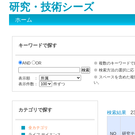
研究・技術シーズ
ホーム
キーワードで探す
AND
OR
※ 複数のキーワード
※ 検索方法の選択に応
※ スペースを含めた
表示順 ：
い。
表示件数：
件ずつ
カテゴリで探す
検索結果
2
全カテゴリ
NO
研究テ
ライフ サイエンス