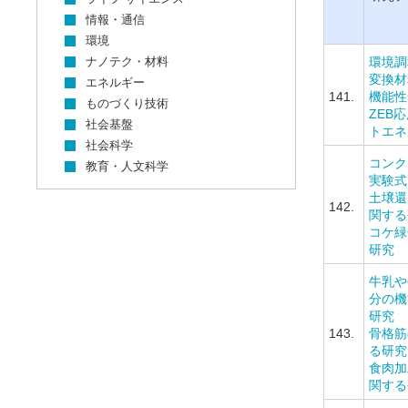
情報・通信
環境
ナノテク・材料
環境調
変換材
エネルギー
141.
機能性
ものづくり技術
ZEB
社会基盤
トエネ
社会科学
コンク
教育・人文科学
実験式
土壌還
142.
関する
コケ緑
研究
牛乳や
分の機
研究
143.
骨格筋
る研究
食肉加
関する