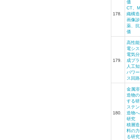
価
CT、
178.
織構造
画像診
薬、抗
価
高性能
電シス
電気分
179.
成プラ
人工知
パワー
ス回路
金属溶
造物の
する研
ステン
180.
造物へ
研究
積層造
料の力
る研究