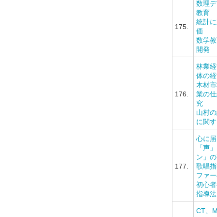
数理デ
教育
統計に
175.
価
数学教
開発
林業経
体の経
木材市
176.
業の仕
究
山村の
に関す
心に届
「声」
ン」の
177.
歌唱指
ファー
初心者
指導法
CT、