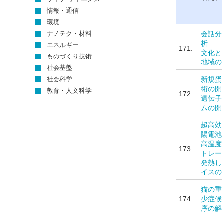
情報・通信
環境
ナノテク・材料
会話分
析
エネルギー
171.
文化と
ものづくり技術
地域の
社会基盤
社会科学
新規蛋
術の開
教育・人文科学
172.
遺伝子
ムの開
超高効
陽電池
高温度
173.
トレー
発熱し
イスの
猫の重
174.
少症候
序の解