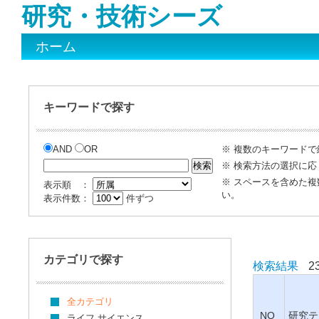
研究・技術シーズ
ホーム
キーワードで探す
AND
OR
※ 複数のキーワード
※ 検索方法の選択に応
※ スペースを含めた
表示順 ：
い。
表示件数：
件ずつ
カテゴリで探す
検索結果
2
全カテゴリ
NO
研究テ
ライフ サイエンス