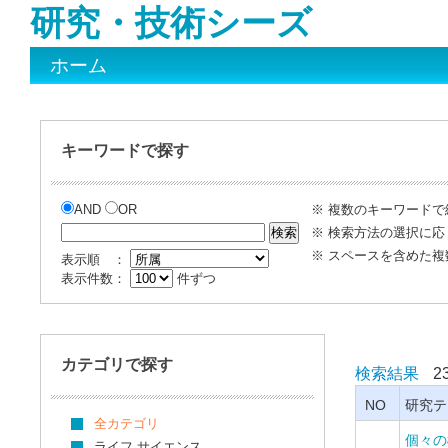
研究・技術シーズ
ホーム
キーワードで探す
AND
OR
※ 複数のキーワード
※ 検索方法の選択に応
※ スペースを含めた
表示順 ：
表示件数：
件ずつ
カテゴリで探す
検索結果
2
NO
研究テ
全カテゴリ
個々の
ライフ サイエンス