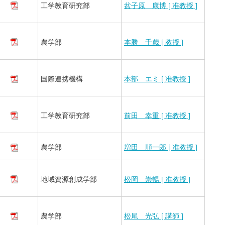
工学教育研究部
盆子原 康博 [ 准教授 ]
農学部
本勝 千歳 [ 教授 ]
国際連携機構
本部 エミ [ 准教授 ]
工学教育研究部
前田 幸重 [ 准教授 ]
農学部
増田 順一郎 [ 准教授 ]
地域資源創成学部
松岡 崇暢 [ 准教授 ]
農学部
松尾 光弘 [ 講師 ]