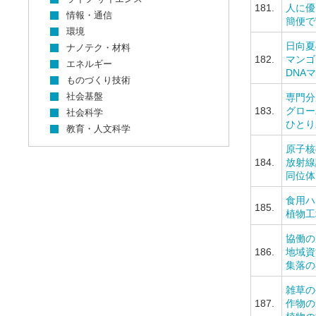
181.
人に優
情報・通信
簡便で
環境
日向夏
ナノテク・材料
182.
マンゴ
エネルギー
DNA
ものづくり技術
社会基盤
専門分
183.
グロー
社会科学
ひとり
教育・人文科学
原子核
184.
放射線
同位体
食用ハ
185.
植物工
協働の
186.
地域資
集落の
雑草の
187.
作物の