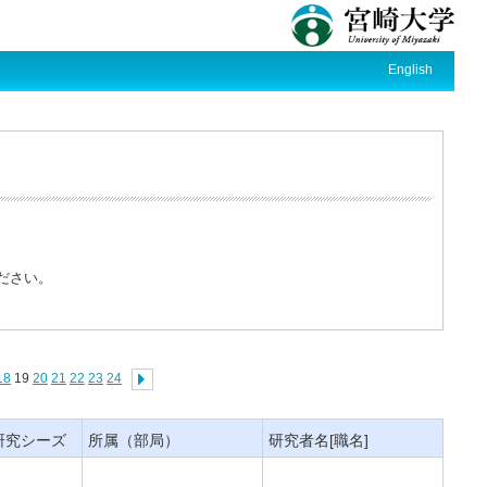
English
ださい。
18
19
20
21
22
23
24
研究シーズ
所属（部局）
研究者名[職名]