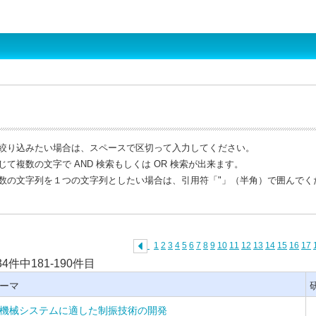
で絞り込みたい場合は、スペースで区切って入力してください。
じて複数の文字で AND 検索もしくは OR 検索が出来ます。
複数の文字列を１つの文字列としたい場合は、引用符「"」（半角）で囲んでく
1
2
3
4
5
6
7
8
9
10
11
12
13
14
15
16
17
34件中181-190件目
ーマ
機械システムに適した制振技術の開発