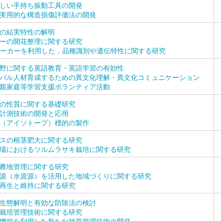
しい手持ち振動工具の開発
実用的な構造損傷評価法の開発
の結実特性の解明
ーの開花整理に関する研究
マーカーを利用した，品種識別や遺伝特性に関する研究
野に関する英語教育・英語学習の有効性
バル人材育成するための異文化理解・異文化コミュニケーション
親家庭等学習支援ボランティア活動
の性質に関する基礎研究
計測技術の開発と応用
（アイソトープ）標的の製作
スの根茎肥大に関する研究
場におけるツルムラサキ栽培に関する研究
農地管理に関する研究
源（水資源）を活用した地域づくりに関する研究
再生と維持に関する研究
生態解明と有効な防除法の検討
栽培管理技術に関する研究