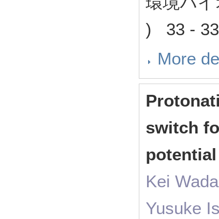
環境バイオ
) 33 - 3
More de
Protonat
switch fo
potential
Kei Wada,
Yusuke I