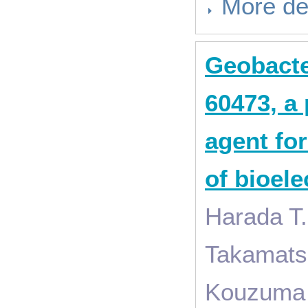
More de
Geobacte
60473, a
agent fo
of bioel
Harada T.
Takamatsu
Kouzuma 