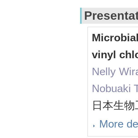
Presenta
Microbial
vinyl ch
Nelly Wi
Nobuaki 
日本生物工
More de