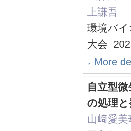
上謙吾
環境バイ
大会 2025
More de
自立型微
の処理と
山﨑愛美