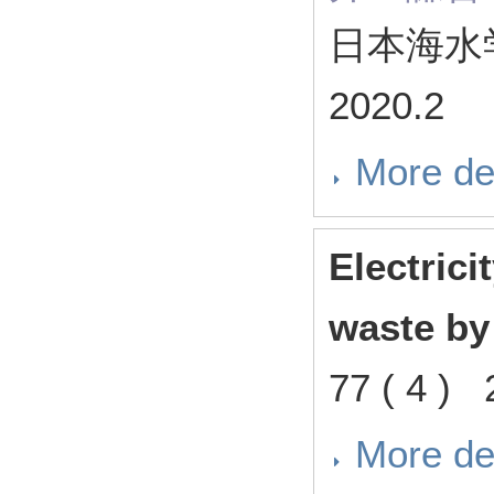
日本海水学会
2020.2
More de
Electric
waste by
77 ( 4 ) 
More de