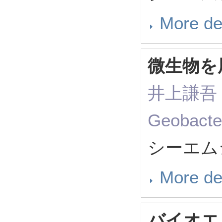
More de
微生物を
井上謙吾（ R
Geoba
シーエムシ
More de
バイオエ