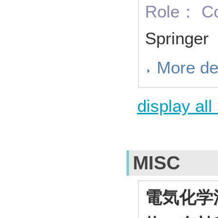
Role： Co
Springer
More de
display all
MISC
電気化学