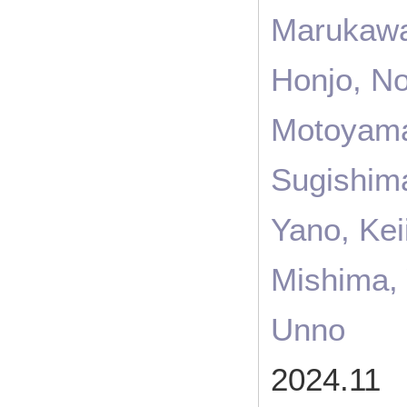
Marukawa
Honjo, N
Motoyama
Sugishim
Yano, Ke
Mishima,
Unno
2024.11