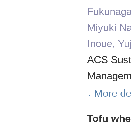
Fukunaga,
Miyuki Na
Inoue, Y
ACS Sust
Managem
More de
Tofu whey