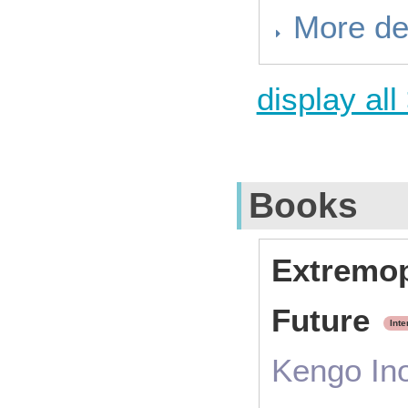
More de
display all
Books
Extremop
Future
Inte
Kengo In