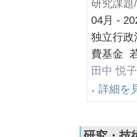
研究課題
04月
-
2
独立行政
費基金 
田中 悦子
詳細を
研究・技