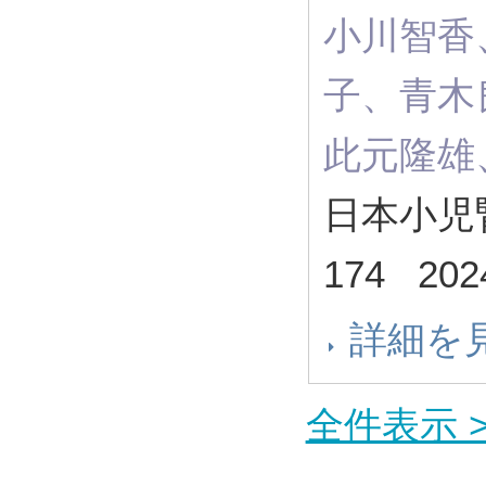
小川智香
子、青木
此元隆雄
日本小児腎
174 20
詳細を
全件表示 >