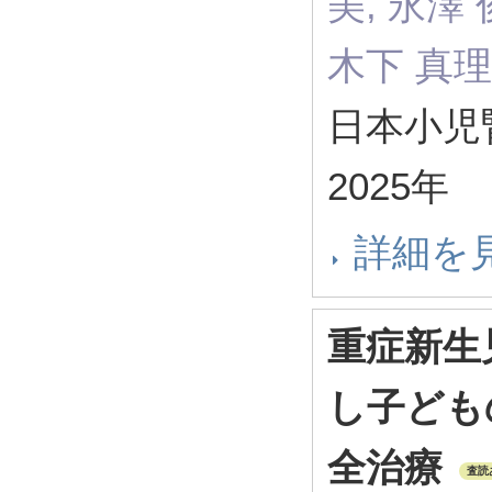
美, 永澤 
木下 真理
日本小児腎
2025年
詳細を
重症新生
し子ども
全治療
査読