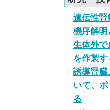
遺伝性腎
機序解明
生体外で
を作製す
誘導腎臓
いて、ポ
る