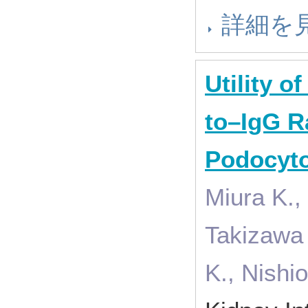
詳細を
Utility o
to–IgG R
Podocyto
Miura K., 
Takizawa 
K., Nishio