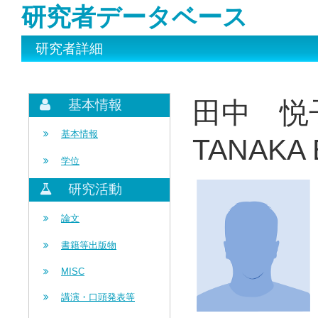
研究者データベース
研究者詳細
田中 悦
基本情報
基本情報
TANAKA 
学位
研究活動
論文
書籍等出版物
MISC
講演・口頭発表等