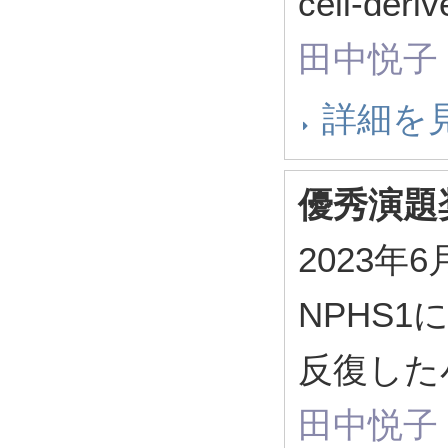
cell-deri
田中悦子
詳細を
優秀演題
2023
NPHS1に
反復した
田中悦子