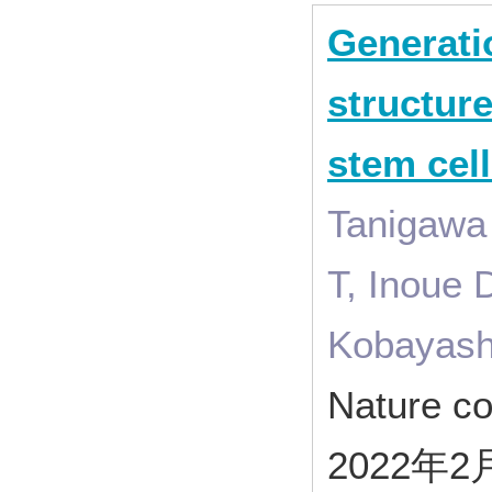
Generati
structure
stem cell
Tanigawa 
T, Inoue 
Kobayash
Nature c
2022年2