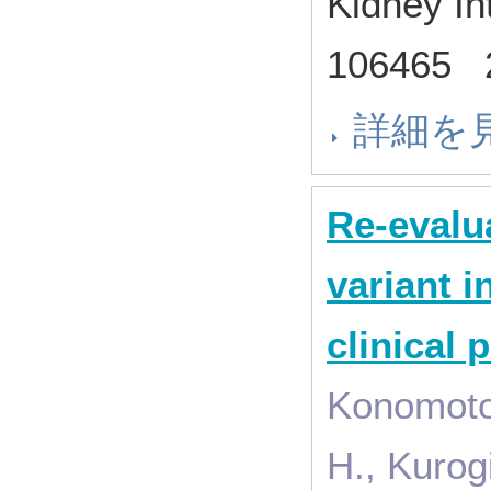
Kidney In
106465
詳細を
Re-evalu
variant i
clinical 
Konomoto
H., Kurog