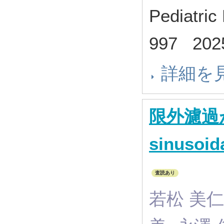
Pediatric
997 20
詳細を
限外濾過
sinusoid
査読あり
若松 美仁,