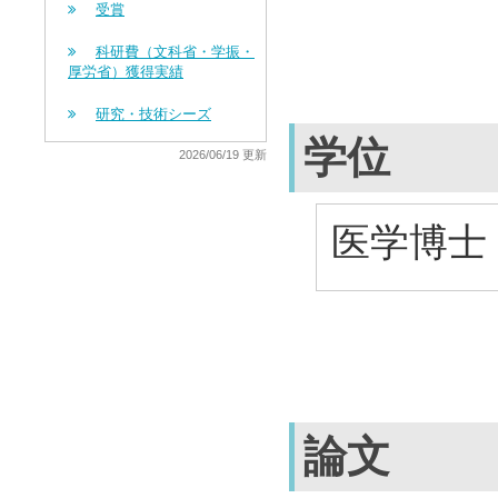
受賞
科研費（文科省・学振・
厚労省）獲得実績
研究・技術シーズ
学位
2026/06/19 更新
医学博士 
論文