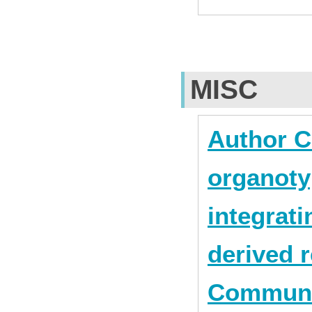
MISC
Author C
organoty
integrati
derived 
Communica