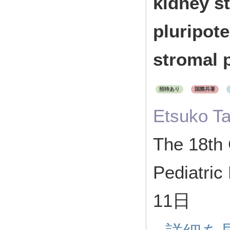
kidney st
pluripote
stromal 
招待あり
国際共著
Etsuko T
The 18th 
Pediatri
11日