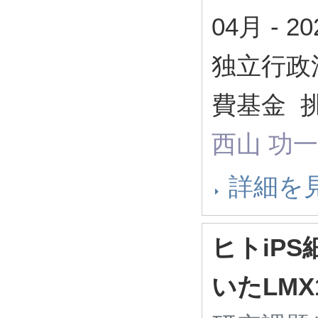
04月
-
2
独立行政
費基金 
西山 功一
詳細を
ヒトiP
いたLM