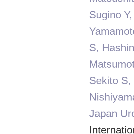
Sugino Y,
Yamamoto
S, Hashin
Matsumot
Sekito S
Nishiyama
Japan Ur
Internatio