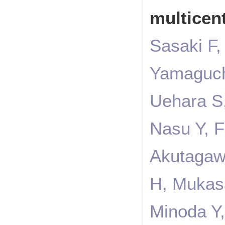
multicen
Sasaki F,
Yamaguch
Uehara S,
Nasu Y, F
Akutagawa
H, Mukas
Minoda Y,