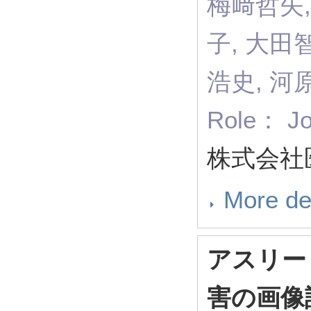
梅﨑哲矢,
子, 大田
浩史, 河
Role： Jo
株式会社医
More de
アスリー
害の画像