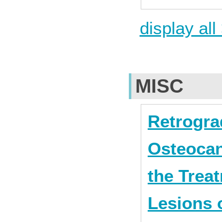
display all
MISC
Retrogra
Osteocan
the Trea
Lesions o