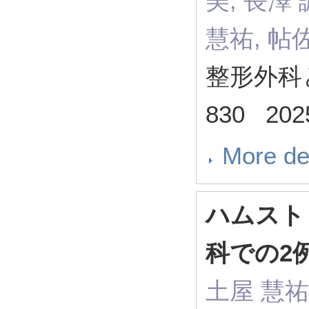
美, 長澤 
慧祐, 帖
整形外科と災
830 202
More de
ハムスト
科での2
土屋 慧祐,