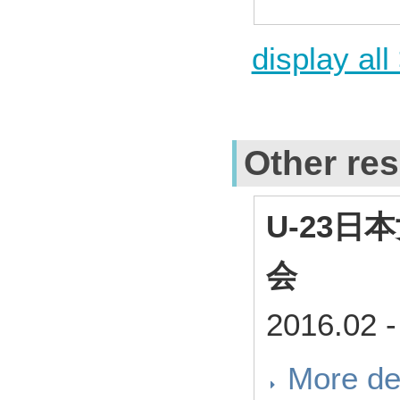
display all
Other res
U-23
会
2016.02
-
More de