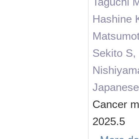
Taguchi M
Hashine K
Matsumot
Sekito S
Nishiyam
Japanese
Cancer m
2025.5