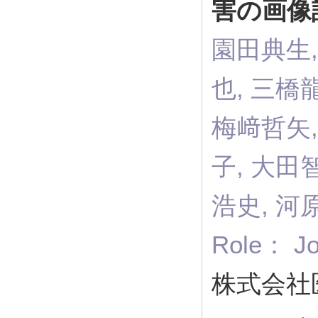
害の画像
園田典生,
也, 三橋
梅﨑哲矢,
子, 大田
浩史, 河
Role： Jo
株式会社医