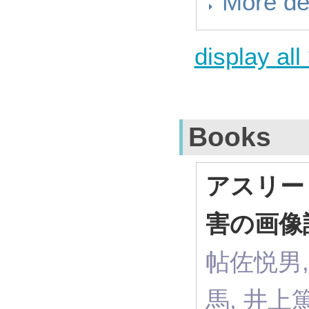
More de
display all
Books
アスリー
害の画像
帖佐悦男,
馬, 井上