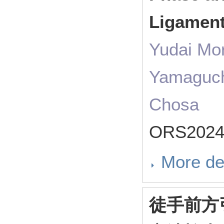
Ligament
Yudai Mo
Yamaguch
Chosa
ORS202
More de
徒手前方