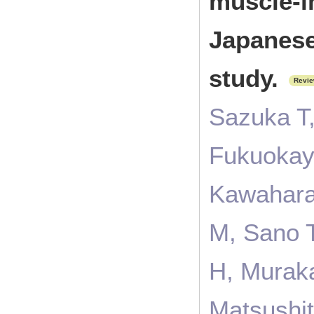
muscle-i
Japanese
study.
Revi
Sazuka T,
Fukuokay
Kawahara 
M, Sano T
H, Murak
Matsushit