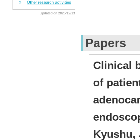
Other research activities
Updated on 2025/12/13
Papers
Clinical
of patien
adenocar
endoscop
Kyushu, 