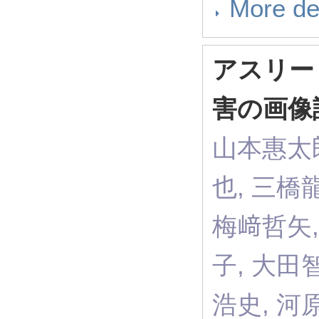
More de
アスリー
害の画像
山本惠太郎
也, 三橋
梅﨑哲矢,
子, 大田
浩史, 河