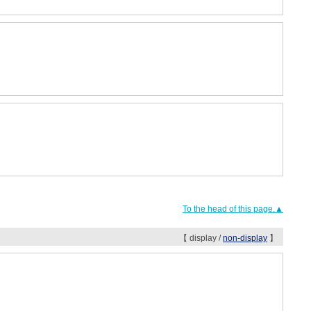
To the head of this page.▲
【 display /
non-display
】