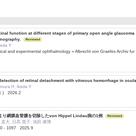
etinal function at different stages of primary open angle glauco
tinography.
Reviewed
keda Y
inical and experimental ophthalmology = Albrecht von Graefes Archiv f
etection of retinal detachment with vitreous hemorrhage in ocul
amura H, Ikeda Y
 1 ) 2026.2
網膜血管腫を切除したvon Hippel Lindau病の1例
Reviewed
 直大, 日髙 貴子, 池田 康博
 - 1097 2025.9