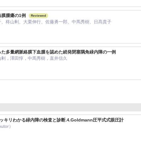
絡膜腫瘍の1例
Reviewed
子、柊山剰、大栗伸行、佐藤勇一郎、中馬秀樹、日髙貴子
った多量網脈絡膜下血腫を認めた続発閉塞隅角緑内障の一例
山剰，澤田惇，中馬秀樹，直井信久
キリわかる緑内障の検査と診断.4.Goldmann圧平式式眼圧計
butor）