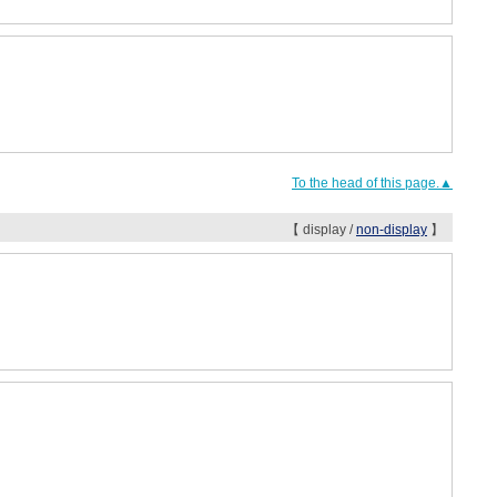
To the head of this page.▲
【 display /
non-display
】