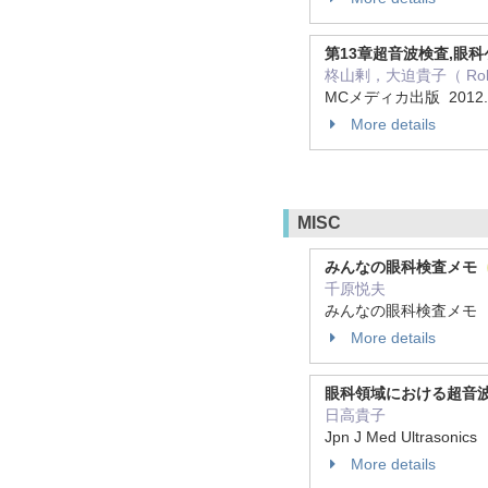
第13章超音波検査,眼
柊山剰，大迫貴子（ Role： 
MCメディカ出版 2012
More details
MISC
みんなの眼科検査メモ
千原悦夫
みんなの眼科検査メモ 20
More details
眼科領域における超音
日高貴子
Jpn J Med Ultrasonic
More details