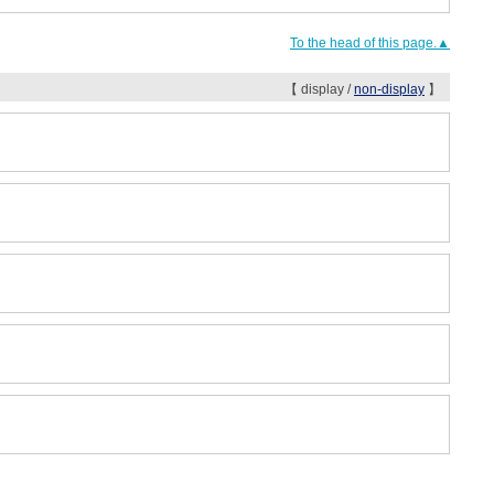
To the head of this page.▲
【 display /
non-display
】