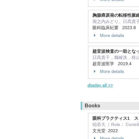
胸腺癌原発の転移性脈
堀之内みどり、日髙貴
眼科臨床紀要 2023.8
More details
超音波検査の一助とな
日髙貴子，魏峻洸，柊
超音波医学 2019.4
More details
display all >>
Books
眼科プラクティス1 スッ
稲谷大（ Role： Contri
文光堂 2022
More details