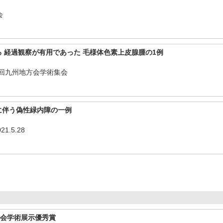
会
 経過観察が有用であった 毛様体色素上皮腺腫の1例
1回九州地方会学術集会
に伴う偽性緑内障の一例
1.5.28
総会学術展示優秀賞