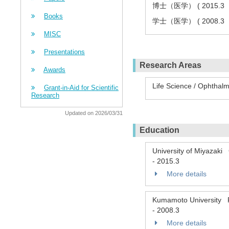
博士（医学） ( 2015.3
Books
学士（医学） ( 2008.3
MISC
Presentations
Research Areas
Awards
Life Science / Ophthal
Grant-in-Aid for Scientific
Research
Updated on 2026/03/31
Education
University of Miyazaki 
-
2015.3
More details
Kumamoto University F
-
2008.3
More details