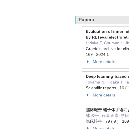
Papers
Evaluation of inner r
by RETeval electrore
Hidaka T, Chuman H, I
Graefe's archive for cl
169 2024.1
More details
Deep learning-based d
Toyama N, Hidaka T, T
Scientific reports 16 (
More details
臨床報告 硝子体手術により
林 俊平, 石津 正崇, 杉田
臨床眼科 79 ( 9 ) 1090
More details