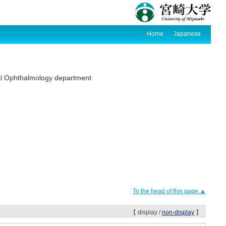
Home
Japanese
tal Ophthalmology department
To the head of this page.▲
【 display /
non-display
】