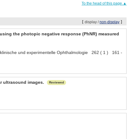
To the head of this page.▲
【 display /
non-display
】
ma using the photopic negative response (PhNR) measured
ur klinische und experimentelle Ophthalmologie 262 ( 1 ) 161 -
ar ultrasound images.
Reviewed