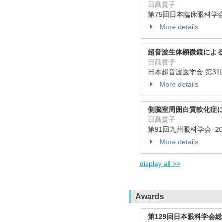
日髙貴子
第75回日本臨床眼科学
More details
超音波生体顕微鏡による
日髙貴子
日本超音波医学会 第3
More details
側脳室周囲白質軟化症
日髙貴子
第91回九州眼科学会 202
More details
display all >>
Awards
第129回日本眼科学会