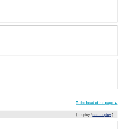
To the head of this page.▲
【 display /
non-display
】