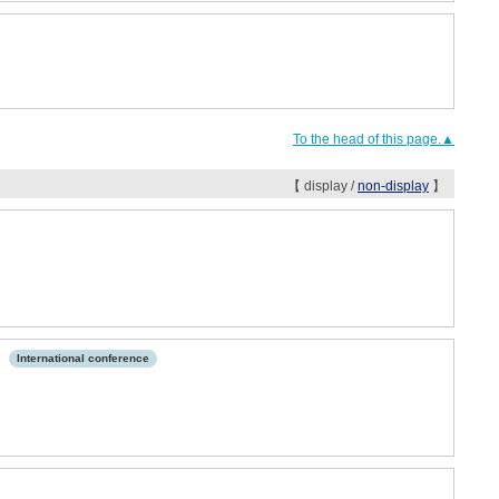
To the head of this page.▲
【 display /
non-display
】
.
International conference