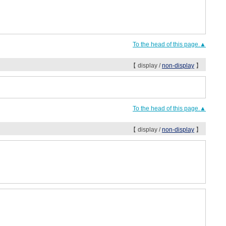
To the head of this page.▲
【 display /
non-display
】
To the head of this page.▲
【 display /
non-display
】