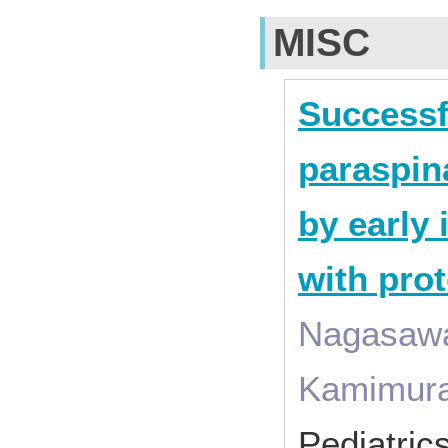
MISC
Successf
paraspin
by early 
with pro
Nagasawa 
Kamimura 
Pediatric