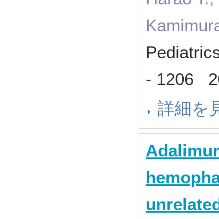
Kamimura 
Pediatric
- 1206 
詳細を
Adalimum
hemophag
unrelate