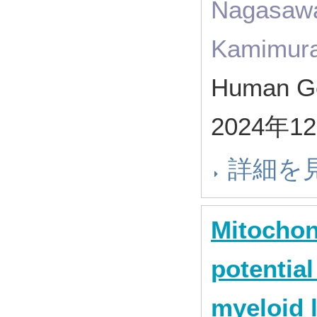
Nagasawa 
Kamimura 
Human Ge
2024年1
詳細を
Mitochon
potential
myeloid 