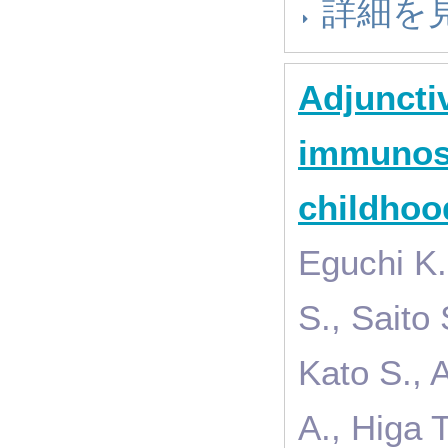
詳細を
Adjuncti
immunosu
childhoo
Eguchi K.
S., Saito
Kato S., 
A., Higa T