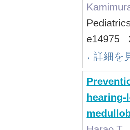
Kamimura 
Pediatric
e14975
詳細を
Preventi
hearing-l
medullo
Harao T.,