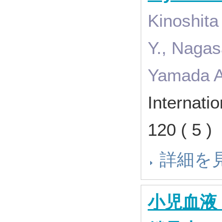
Kinoshita
Y., Naga
Yamada A
Internati
120 ( 5 
詳細を
小児血液