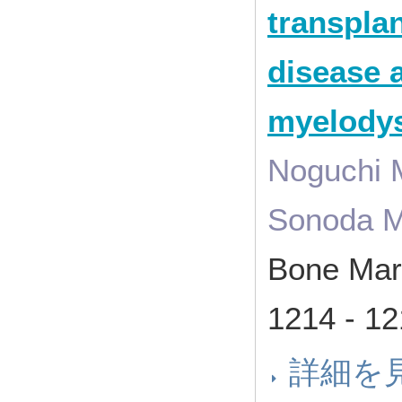
transplan
disease 
myelodys
Noguchi M
Sonoda M.
Bone Mar
1214 - 
詳細を