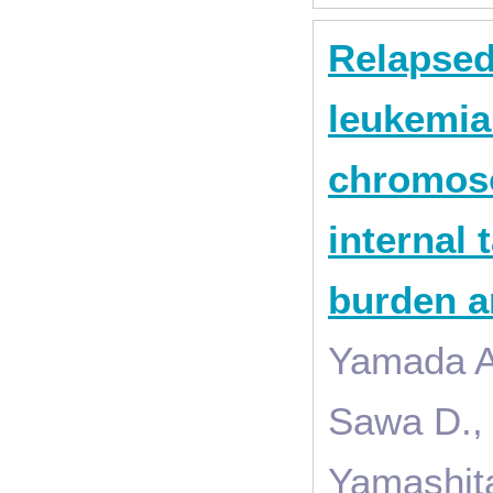
Relapsed
leukemia 
chromoso
internal 
burden a
Yamada A.
Sawa D.,
Yamashita