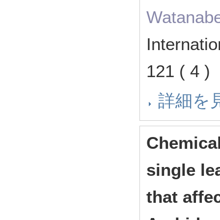
Watanabe 
Internati
121 ( 4 
詳細を
Chemical
single l
that affe