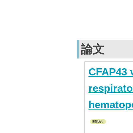
論文
CFAP43 v
respirat
hematopoi
査読あり