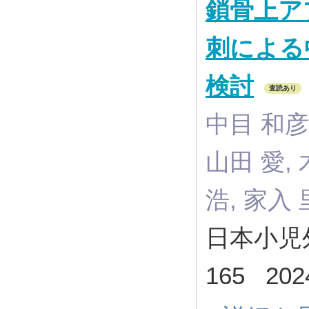
鎖骨上ア
刺による
検討
査読あり
中目 和彦,
山田 愛,
浩, 家入 
日本小児外科
165 20