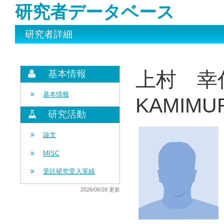
研究者データベース
研究者詳細
上村 幸
基本情報
基本情報
KAMIMUR
研究活動
論文
MISC
受託研究受入実績
2026/06/28 更新