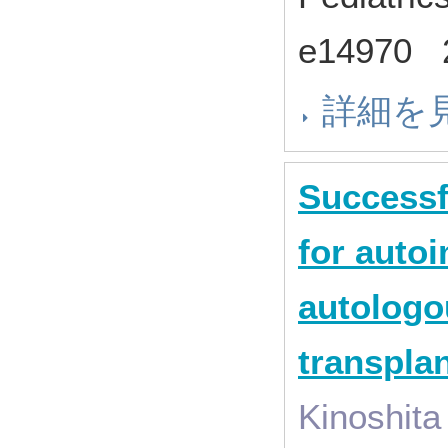
e14970
詳細を
Successf
for auto
autologo
transpla
Kinoshita