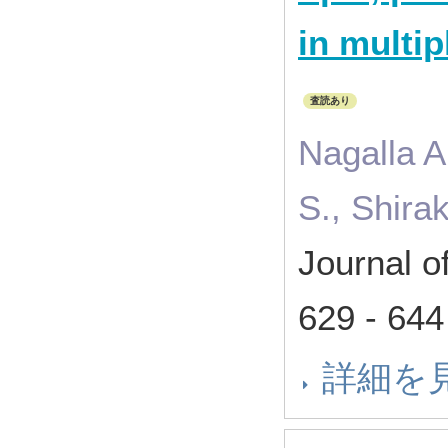
in multip
査読あり
Nagalla A.
S., Shira
Journal o
629 - 6
詳細を