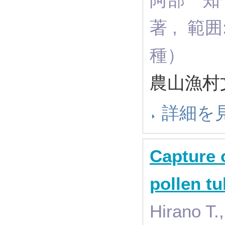
著 , 範
種）
農山漁村文
詳細を
Capture 
pollen t
Hirano 