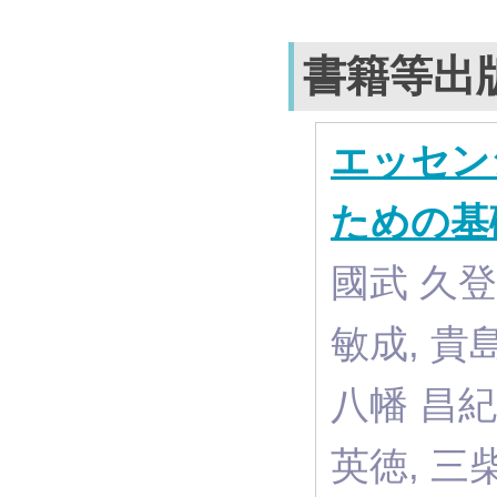
書籍等出
エッセン
ための基
國武 久登 
敏成, 貴島
八幡 昌紀,
英徳, 三