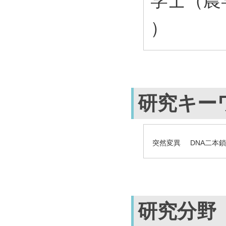
学士（農学
）
研究キー
突然変異
DNA二本
研究分野