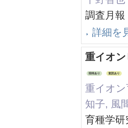
調査月報 3
詳細を
重イオン
招待あり
査読あり
重イオン
知子, 風
育種学研究 2