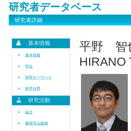
研究者データベース
研究者詳細
平野 智
基本情報
基本情報
HIRANO 
学位
研究キーワード
研究分野
研究活動
論文
書籍等出版物