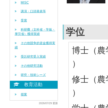
MISC
講演・口頭発表等
受賞
学位
科研費（文科省・学振・
厚労省）獲得実績
その他競争的資金獲得実
博士（農学
績
受託研究受入実績
）
その他研究活動
研究・技術シーズ
修士（農学
教育活動
）
授業
2026/07/29 更新