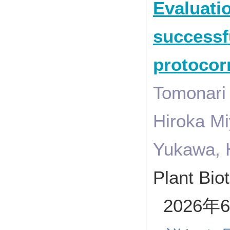
Evaluatio
successf
protoco
Tomonari
Hiroka Mi
Yukawa, 
Plant Bio
2026年