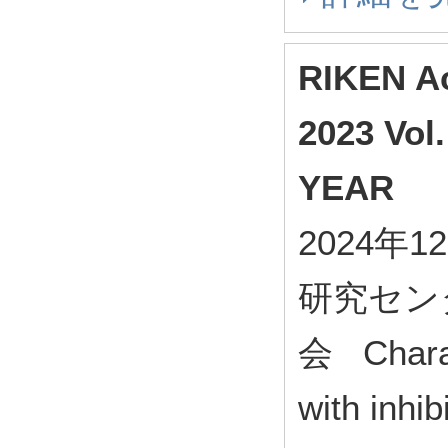
RIKEN Ac
2023 Vol
YEAR
2024年
研究セン
会 Charact
with inhib