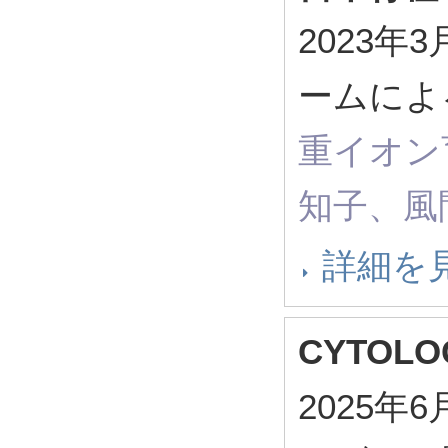
2023
ームによ
重イオン
知子、風
詳細を
CYTOL
2025