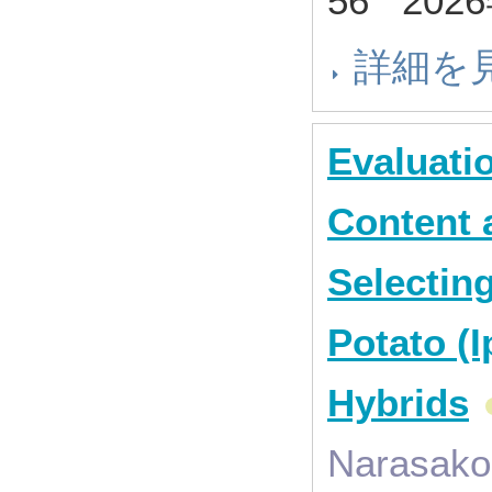
56 202
詳細を
Evaluati
Content a
Selectin
Potato (
Hybrids
Narasako