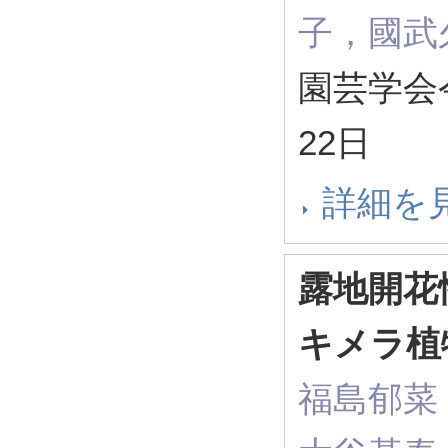
子，國武
園芸学会令
22日
詳細を
露地開花
キメラ植
福島郁菜