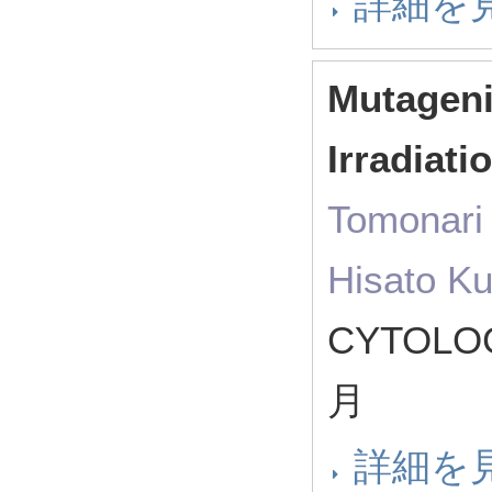
詳細を
Mutageni
Irradiat
Tomonari
Hisato K
CYTOLOG
月
詳細を