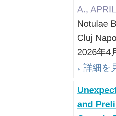
A., APRIL
Notulae B
Cluj Nap
2026年4
詳細を
Unexpect
and Prel