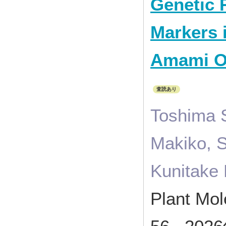
Genetic 
Markers 
Amami O
査読あり
Toshima S
Makiko, S
Kunitake 
Plant Mo