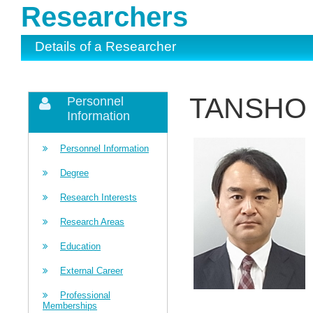
Researchers
Details of a Researcher
TANSHO 
Personnel
Information
Personnel Information
Degree
Research Interests
Research Areas
Education
External Career
Professional
Memberships