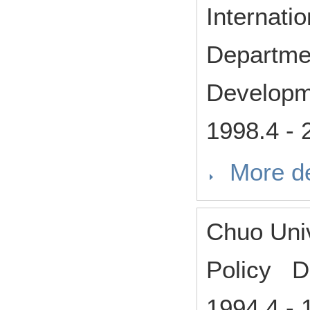
Internat
Departmen
Developm
1998.4
-
More de
Chuo Univ
Policy De
1994.4
-