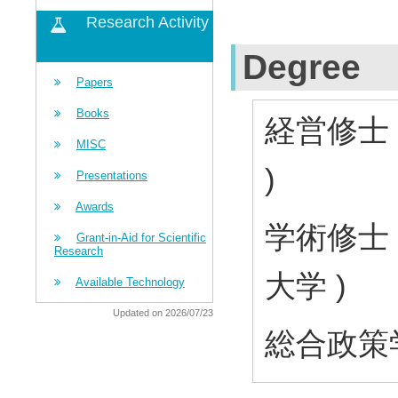
Research Activity
Degree
Papers
Books
経営修士（
MISC
)
Presentations
Awards
学術修士（
Grant-in-Aid for Scientific
Research
大学 )
Available Technology
Updated on 2026/07/23
総合政策学士