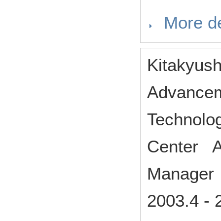
More de
Kitakyush
Advanceme
Technolo
Center As
Manager
2003.4
-