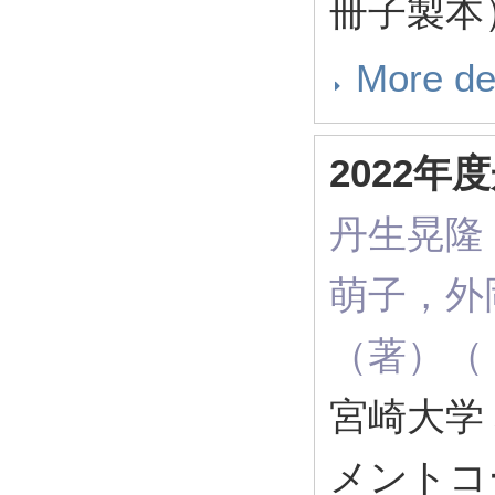
冊子製本）
More de
2022
丹生晃隆
萌子，外
（著）（ R
宮崎大学
メントコ