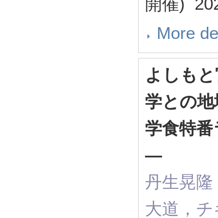
開催) 20
More de
よしもと
学との地
学食特番
―
丹生晃隆
大道，チ