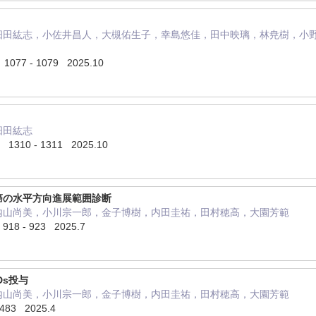
畑田紘志，小佐井昌人，大槻佑生子，幸島悠佳，田中映璃，林尭樹，小
077 - 1079 2025.10
畑田紘志
1310 - 1311 2025.10
癌の水平方向進展範囲診断
内山尚美，小川宗一郎，金子博樹，内田圭祐，田村穂高，大園芳範
18 - 923 2025.7
Ds投与
内山尚美，小川宗一郎，金子博樹，内田圭祐，田村穂高，大園芳範
 483 2025.4