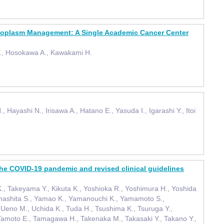
Neoplasm Management: A Single Academic Cancer Center
Y., Hosokawa A., Kawakami H.
yashi N., Irisawa A., Hatano E., Yasuda I., Igarashi Y., Itoi
the COVID-19 pandemic and revised clinical guidelines
, Takeyama Y., Kikuta K., Yoshioka R., Yoshimura H., Yoshida
 Yamashita S., Yamao K., Yamanouchi K., Yamamoto S.,
eno M., Uchida K., Tuda H., Tsushima K., Tsuruga Y.,
, Tamoto E., Tamagawa H., Takenaka M., Takasaki Y., Takano Y.,