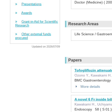
Doctor (Medicine) ( 20
Presentations
Awards
Grant-in-Aid for Scientific
Research Areas
Research
Life Science / Gastroen
Other external funds
procured
Updated on 2026/07/09
Papers
Tofogliflozin attenuat
Ozono Y., Kawakami H.,
BMC Gastroenterology
More details
A novel 6 Fr inside bil
Kawakami H., Uchiyama
Endoscopy 58 ( S 01 