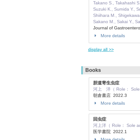
Takano S., Takahashi S.
Suzuki K., Sumida Y., S
Shiihara M., Shigekawa 
Sakano M., Sakai Y., Sak
Journal of Gastroente
More details
display all >>
Books
胆道寄生虫症
河上 洋（ Role： Sole 
朝倉書店 2022.3
More details
回虫症
河上洋（ Role： Sole a
医学書院 2022.1
More details