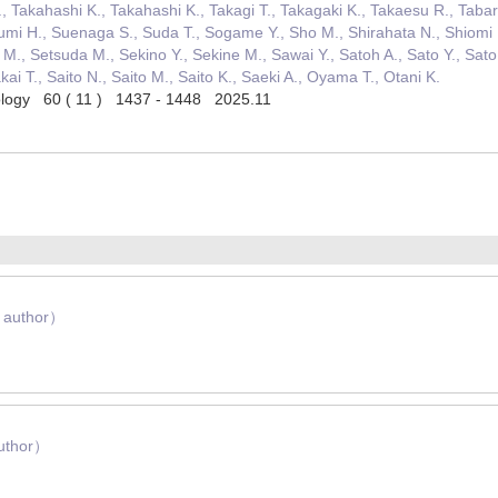
, Takahashi K., Takahashi K., Takagi T., Takagaki K., Takaesu R., Tabar
umi H., Suenaga S., Suda T., Sogame Y., Sho M., Shirahata N., Shiomi H
M., Setsuda M., Sekino Y., Sekine M., Sawai Y., Satoh A., Sato Y., Sato
ai T., Saito N., Saito M., Saito K., Saeki A., Oyama T., Otani K.
rology 60 ( 11 ) 1437 - 1448 2025.11
author）
uthor）