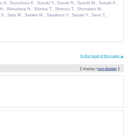
u A., Suzumura K., Suzuki Y., Suzuki N., Suzuki M., Suzuki K.,
., Shinohara N., Shinkai T., Shimizu T., Shimatani M.,
 S., Sato M., Satake M., Sasakura Y., Sasaki Y., Sano T.,
To the head of this page.▲
【 display /
non-display
】