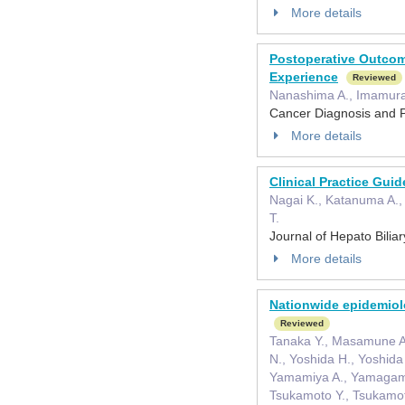
More details
Postoperative Outcom
Experience
Reviewed
Nanashima A., Imamura 
Cancer Diagnosis and 
More details
Clinical Practice Gui
Nagai K., Katanuma A., 
T.
Journal of Hepato Bili
More details
Nationwide epidemiolo
Reviewed
Tanaka Y., Masamune A.
N., Yoshida H., Yoshida
Yamamiya A., Yamagami 
Tsukamoto Y., Tsukamoto