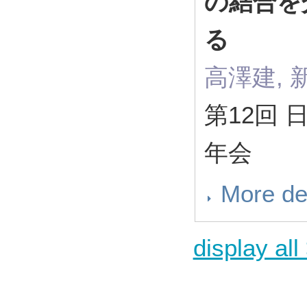
の結合を
る
高澤建, 
第12回
年会
More de
display all