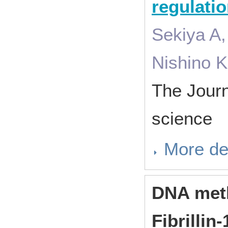
regulatio
Sekiya A,
Nishino K
The Journ
science 
More de
DNA meth
Fibrillin