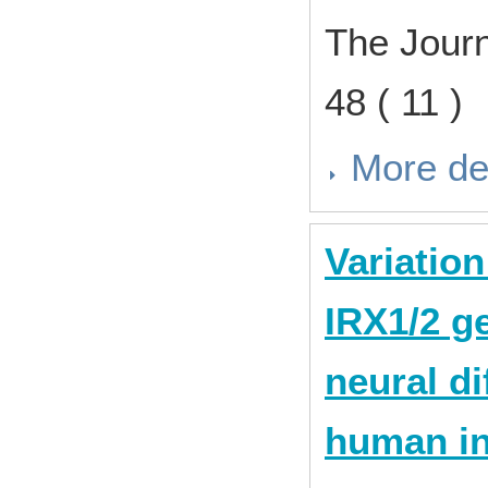
The Journ
48 ( 11 
More de
Variatio
IRX1/2 ge
neural di
human in