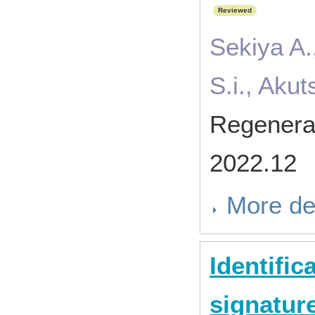
Reviewed
Sekiya A.
S.i., Aku
Regenera
2022.12
More de
Identific
signatur