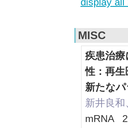
display all
MISC
疾患治療
性：再生
新たなパ
新井良和
mRNA 20