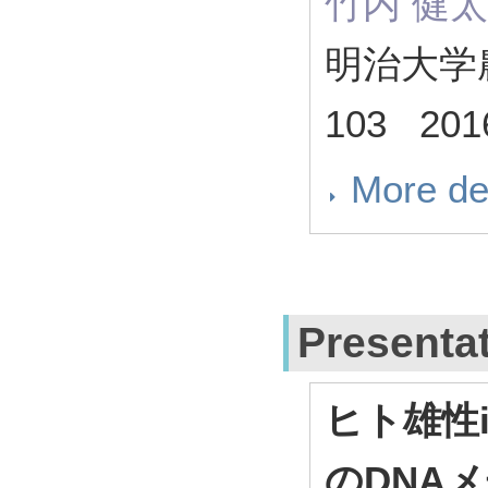
竹内 健太
明治大学農学
103 201
More de
Presenta
ヒト雄性
のDNA