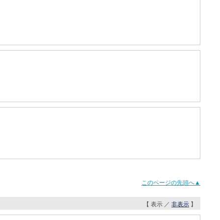
このページの先頭へ▲
【 表示 ／
非表示
】