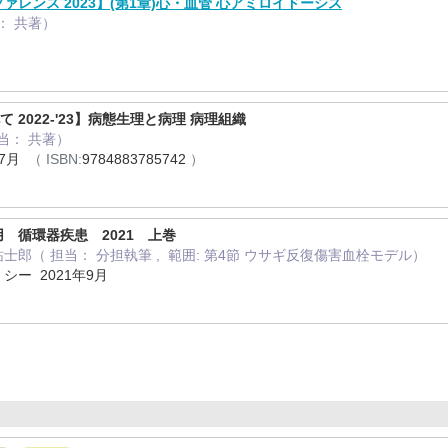
レンス 2023】(第1章)心・血管 心アミロイドーシス
当： 共著）
 2022-'23】病態生理と病理 病理組織
担当： 共著）
年7月
（ ISBN:
9784883785742
）
 循環器疾患 2021 上巻
田 祐士郎（ 担当： 分担執筆 , 範囲: 第4節 ウサギ反復傷害血栓モデル）
ー 2021年9月