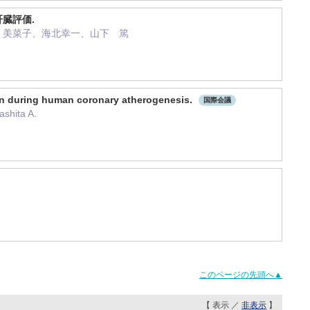
臓評価.
 美菜子、海北幸一、山下 篤
tion during human coronary atherogenesis.
国際会議
shita A.
このページの先頭へ▲
【 表示 ／
非表示
】