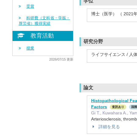
学位
受賞
博士（医学） （ 2021
科研費（文科省・学振・
厚労省）獲得実績
教育活動
研究分野
授業
ライフサイエンス / 人
2026/07/15 更新
論文
Histopathological Fe
Factors
査読あり
国
Gi T., Kuwahara A., Yam
Arteriosclerosis, thro
詳細を見る