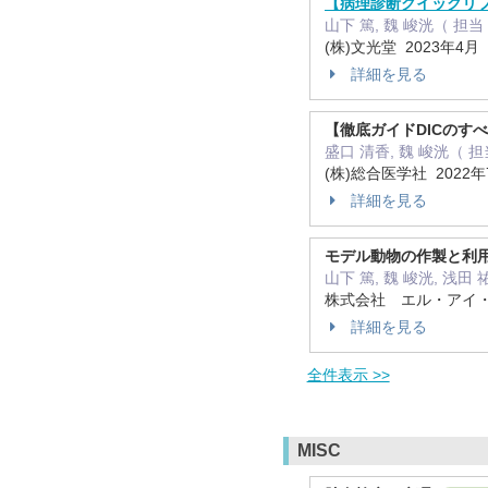
【病理診断クイックリファ
山下 篤, 魏 峻洸（ 担
(株)文光堂 2023年4月
詳細を見る
【徹底ガイドDICのすべて
盛口 清香, 魏 峻洸（ 
(株)総合医学社 2022
詳細を見る
モデル動物の作製と利用
山下 篤, 魏 峻洸, 浅
株式会社 エル・アイ・シ
詳細を見る
全件表示 >>
MISC