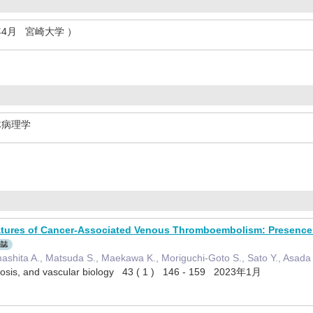
年4月 宮崎大学 ）
体病理学
atures of Cancer-Associated Venous Thromboembolism: Presence 
際誌
ashita A., Matsuda S., Maekawa K., Moriguchi-Goto S., Sato Y., Asada 
mbosis, and vascular biology 43 ( 1 ) 146 - 159 2023年1月