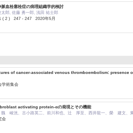
静脈血栓塞栓症の病理組織学的検討
 俊太郎, 佐藤 勇一郎, 浅田 祐士郎
 ) 247 - 247 2020年5月
atures of cancer-associated venous thromboembolism: presence of
会学術集会
last activating protein-αの発現とその機能
、魏 峻洸、古小路英二、前川和也、辻 厚至、西井龍一、榮 建文、
究会