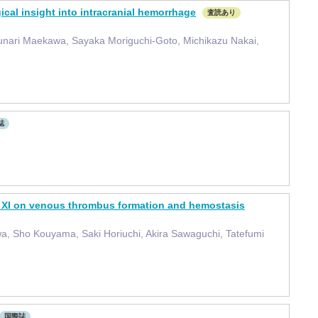
ical insight into intracranial hemorrhage
査読あり
zunari Maekawa, Sayaka Moriguchi-Goto, Michikazu Nakai,
誌
or XI on venous thrombus formation and hemostasis
wa, Sho Kouyama, Saki Horiuchi, Akira Sawaguchi, Tatefumi
国際誌