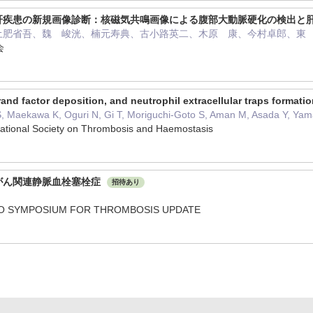
肝疾患の新規画像診断：核磁気共鳴画像による腹部大動脈硬化の検出と肝
土肥省吾、魏 峻洸、楠元寿典、古小路英二、木原 康、今村卓郎、東
会
rand factor deposition, and neutrophil extracellular traps forma
, Maekawa K, Oguri N, Gi T, Moriguchi-Goto S, Aman M, Asada Y, Yama
national Society on Thrombosis and Haemostasis
がん関連静脈血栓塞栓症
招待あり
O SYMPOSIUM FOR THROMBOSIS UPDATE