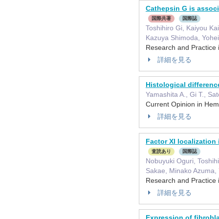
Cathepsin G is associ
国際共著
国際誌
Toshihiro Gi, Kaiyou K
Kazuya Shimoda, Yohei
Research and Practic
詳細を見る
Histological differen
Yamashita A., Gi T., Sat
Current Opinion in H
詳細を見る
Factor XI localizati
査読あり
国際誌
Nobuyuki Oguri, Toshih
Sakae, Minako Azuma, Y
Research and Practic
詳細を見る
Expression of fibrobl