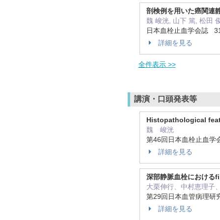
剖検例を用いた癌関連
魏 峻洸, 山下 篤, 松田
日本血栓止血学会誌 31 ( 2
詳細を見る
全件表示 >>
講演・口頭発表等
Histopathological fe
魏 峻洸
第46回日本血栓止血学
詳細を見る
深部静脈血栓におけるfibrob
大栗伸行、中村恵理子
第29回日本血管病理研
詳細を見る