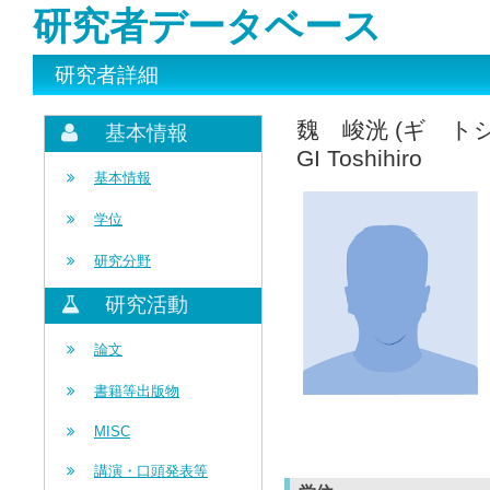
研究者データベース
研究者詳細
魏 峻洸 (ギ ト
基本情報
GI Toshihiro
基本情報
学位
研究分野
研究活動
論文
書籍等出版物
MISC
講演・口頭発表等