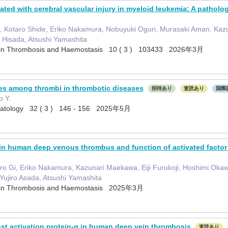
ated with cerebral vascular injury in myeloid leukemia: A patholog
ai, Kotaro Shide, Eriko Nakamura, Nobuyuki Oguri, Murasaki Aman, Ka
 Hisada, Atsushi Yamashita
e in Thrombosis and Haemostasis 10 ( 3 ) 103433 2026年3月
ces among thrombi in thrombotic diseases
招待あり
査読あり
国際
o Y.
ematology 32 ( 3 ) 146 - 156 2025年5月
on in human deep venous thrombus and function of activated fact
iro Gi, Eriko Nakamura, Kazunari Maekawa, Eiji Furukoji, Hoshimi Oka
ujiro Asada, Atsushi Yamashita
e in Thrombosis and Haemostasis 2025年3月
ast activation protein-α in human deep vein thrombosis
査読あり