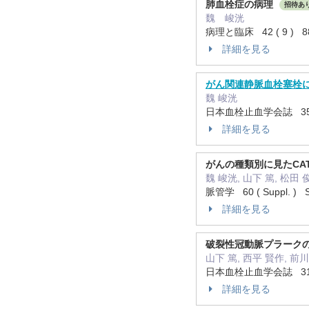
肺血栓症の病理
招待あ
魏 峻洸
病理と臨床 42 ( 9 ) 88
詳細を見る
がん関連静脈血栓塞栓
魏 峻洸
日本血栓止血学会誌 35 ( 4
詳細を見る
がんの種類別に見たCA
魏 峻洸, 山下 篤, 松田
脈管学 60 ( Suppl. ) 
詳細を見る
破裂性冠動脈プラーク
山下 篤, 西平 賢作, 前川
日本血栓止血学会誌 31 ( 2
詳細を見る