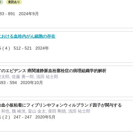
り
査読あり
3 - 891 2024年9月
における血栓内がん細胞の存在
 ) 512 - 521 2024年
Tのエビデンス 癌関連静脈血栓塞栓症の病理組織学的解析
 俊太郎, 佐藤 勇一郎, 浅田 祐士郎
S93 - S94 2020年10月
の血小板粘着にフィブリンやフォンウィルブランド因子が関与する
 和也, 魏 峻洸, 畠山 金太, 柴田 剛徳, 浅田 祐士郎
 ) 247 - 247 2020年5月