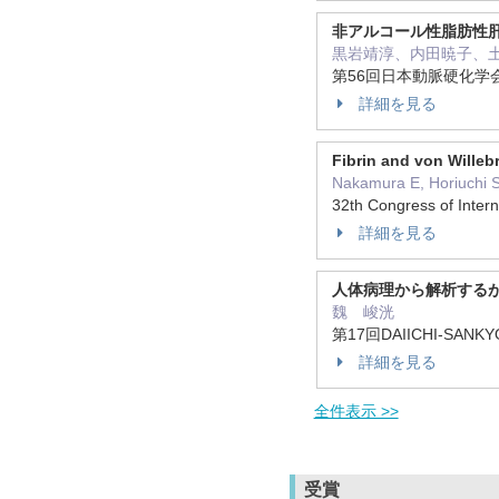
非アルコール性脂肪性
黒岩靖淳、内田暁子、
第56回日本動脈硬化学
詳細を見る
Fibrin and von Willeb
Nakamura E, Horiuchi S
32th Congress of Inter
詳細を見る
人体病理から解析する
魏 峻洸
第17回DAIICHI-SANKY
詳細を見る
全件表示 >>
受賞