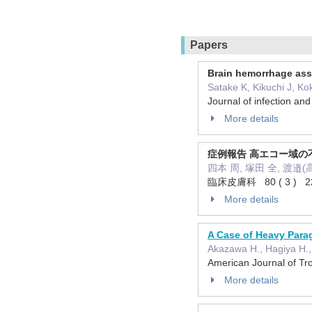
Papers
Brain hemorrhage assoc
Satake K, Kikuchi J, 
Journal of infection a
More details
症例報告 高エコー域
四本 周, 塚田 全, 渡邉(
臨床皮膚科 80 ( 3 ) 225
More details
A Case of Heavy Parag
Akazawa H., Hagiya H.
American Journal of T
More details