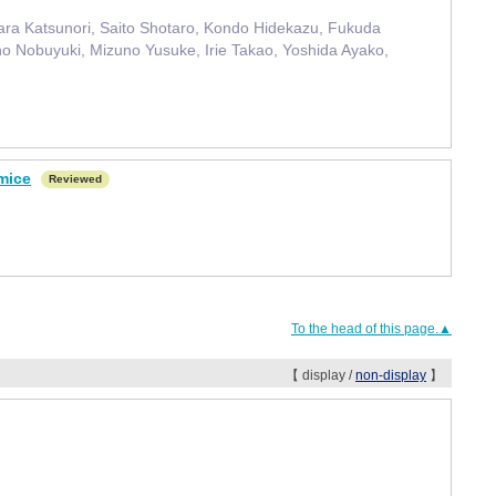
ara Katsunori, Saito Shotaro, Kondo Hidekazu, Fukuda
no Nobuyuki, Mizuno Yusuke, Irie Takao, Yoshida Ayako,
mice
Reviewed
To the head of this page.▲
【 display /
non-display
】