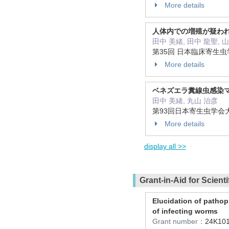
More details
人体内での増殖が疑わ
田中 美緒, 田中 龍聖, 
第35回 日本臨床寄生
More details
ベネズエラ糞線虫感染
田中 美緒, 丸山 治彦
第93回日本寄生虫学会
More details
display all >>
Grant-in-Aid for Scient
Elucidation of pathop
of infecting worms
Grant number：
24K10