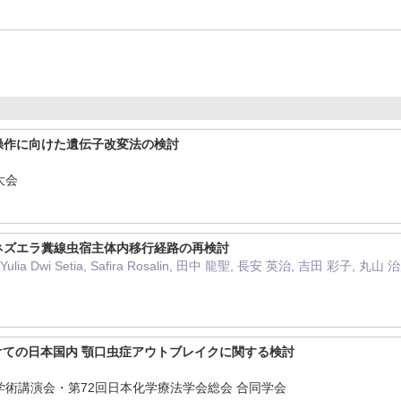
操作に向けた遺伝子改変法の検討
大会
ネズエラ糞線虫宿主体内移行経路の再検討
ia Dwi Setia, Safira Rosalin, 田中 龍聖, 長安 英治, 吉田 彩子, 丸山 
にかけての日本国内 顎口虫症アウトブレイクに関する検討
学術講演会・第72回日本化学療法学会総会 合同学会