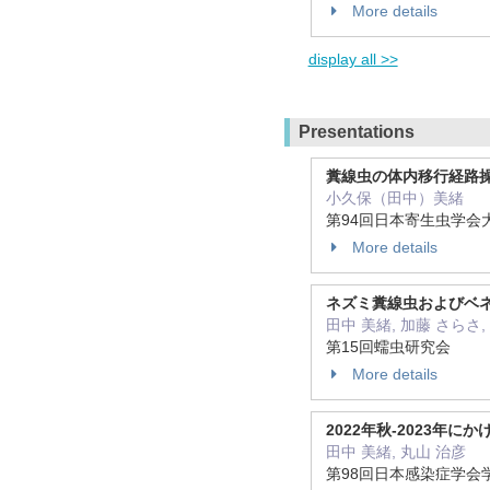
More details
display all >>
Presentations
糞線虫の体内移行経路
小久保（田中）美緒
第94回日本寄生虫学会
More details
ネズミ糞線虫およびベ
田中 美緒, 加藤 さらさ, Yul
第15回蠕虫研究会
More details
2022年秋-2023年
田中 美緒, 丸山 治彦
第98回日本感染症学会