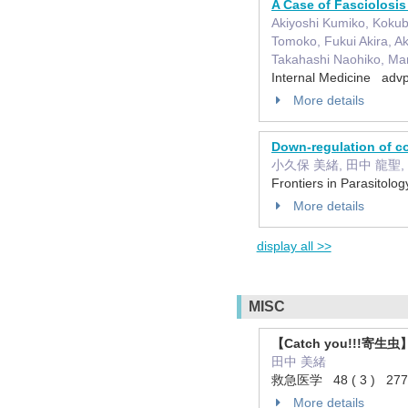
A Case of Fasciolosis
Akiyoshi Kumiko, Kokub
Tomoko, Fukui Akira, A
Takahashi Naohiko, Ma
Internal Medicine adv
More details
Down-regulation of co
小久保 美緒, 田中 龍聖,
Frontiers in Parasito
More details
display all >>
MISC
【Catch you!!
田中 美緒
救急医学 48 ( 3 ) 277 
More details