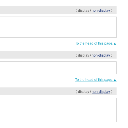
【 display /
non-display
】
To the head of this page.▲
【 display /
non-display
】
To the head of this page.▲
【 display /
non-display
】