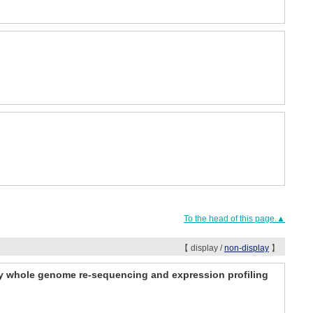
To the head of this page.▲
【 display /
non-display
】
 by whole genome re-sequencing and expression profiling