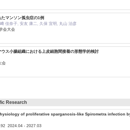
れたマンソン孤虫症の1例
山﨑 佳奈子, 安友 康二, 久保 宜明, 丸山 治彦
虫学会大会
マウス小腸組織における上皮細胞間接着の形態学的検討
大会
ific Research
hysiology of proliferative sparganosis-like Spirometra infection
192
2024.04
-
2027.03