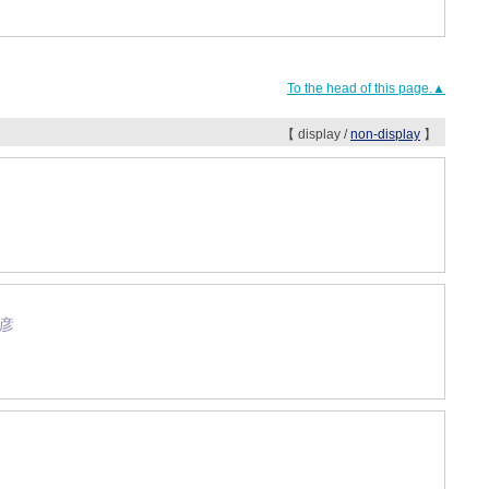
To the head of this page.▲
【 display /
non-display
】
治彦