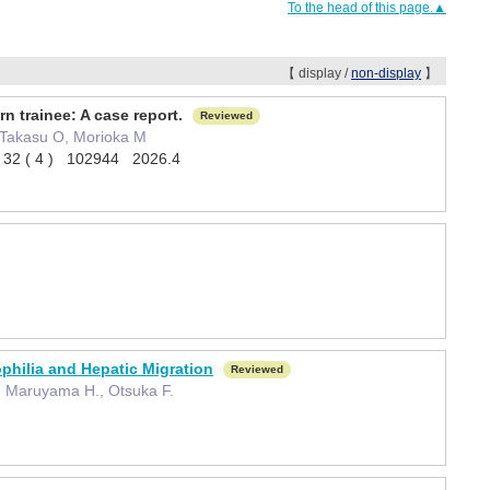
To the head of this page.▲
【 display /
non-display
】
rn trainee: A case report.
Reviewed
 Takasu O, Morioka M
apy 32 ( 4 ) 102944 2026.4
philia and Hepatic Migration
Reviewed
, Maruyama H., Otsuka F.