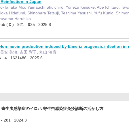
 Reinfection in Japan
o-Tanaka Mio, Yamauchi Shuichiro, Yonezu Keisuke, Abe Ichitaro, Taw
kioka Hidefumi, Shinohara Tetsuji, Teshima Yasushi, Yufu Kunio, Shimo
ruyama Haruhiko
pub ( 0 ) 921 - 925 2025.8
lon mucin production induced by Eimeria pragensis infection in 
 長安 英治, 吉田 彩子, 丸山 治彦
logy 4 1621486 2025.6
!寄生虫】寄生虫感染症のイロハ 寄生虫感染症免疫診断の活かし方
- 281 2024.3