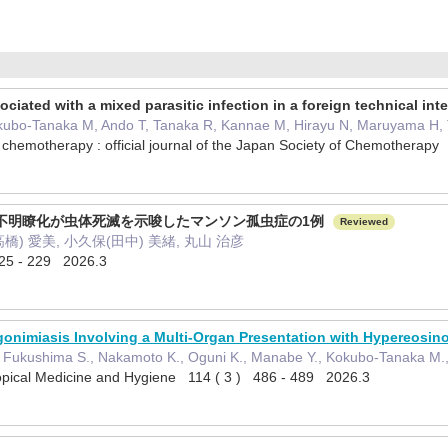
iated with a mixed parasitic infection in a foreign technical inte
Kokubo-Tanaka M, Ando T, Tanaka R, Kannae M, Hirayu N, Maruyama H,
nd chemotherapy : official journal of the Japan Society of Chemother
の不明瞭化が虫体死滅を示唆したマンソン孤虫症の1例
Reviewed
高橋) 愛美, 小久保(田中) 美緒, 丸山 治彦
 - 229 2026.3
onimiasis Involving a Multi-Organ Presentation with Hypereosino
, Fukushima S., Nakamoto K., Oguni K., Manabe Y., Kokubo-Tanaka M.
ropical Medicine and Hygiene 114 ( 3 ) 486 - 489 2026.3