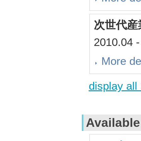
次世代産
2010.04
-
More de
display all
Availabl