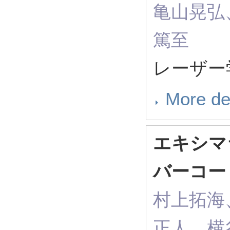
亀山晃弘
篤至
レーザー学
More de
エキシマ
バーコー
村上拓海
正人、横