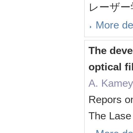
レーザー学
More de
The devel
optical f
A. Kamey
Repors on
The Lase