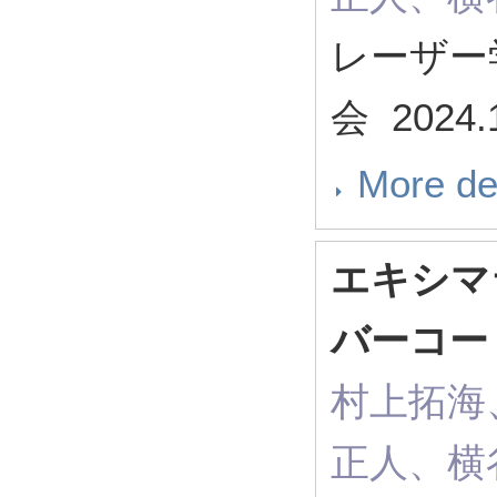
レーザー
会 2024.
More de
エキシマ
バーコー
村上拓海
正人、横