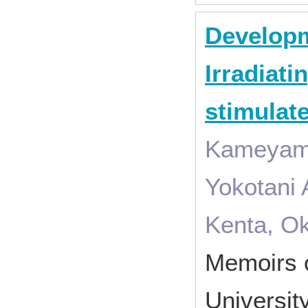
Developm
Irradiati
stimulat
Kameyama
Yokotani 
Kenta, O
Memoirs o
Universi