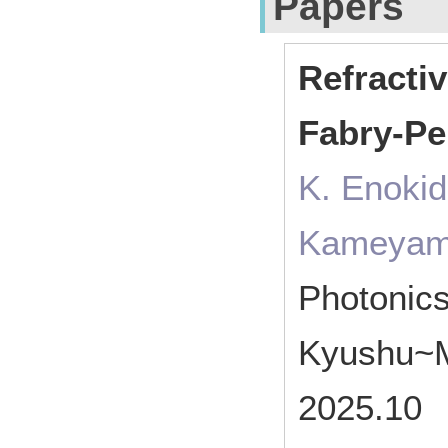
Papers
Refractiv
Fabry-Pe
K. Enokid
Kameyama
Photonic
Kyushu~M
2025.10