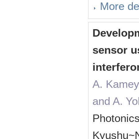
More de
Developm
sensor u
interfer
A. Kameya
and A. Yo
Photonic
Kyushu~N