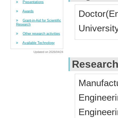
Presentations
Doctor(E
Awards
Grant-in-Aid for Scientific
Research
University
Other research activities
Available Technology
Updated on 2026/04/24
Research
Manufact
Engineeri
Engineeri