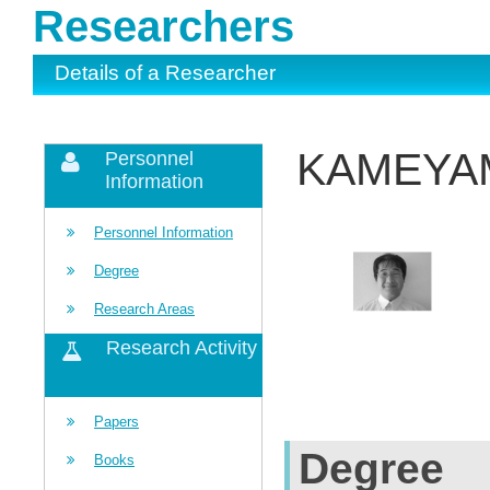
Researchers
Details of a Researcher
KAMEYAM
Personnel
Information
Personnel Information
Degree
Research Areas
Research Activity
Papers
Degree
Books