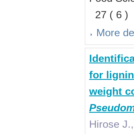
27 ( 6 )
More de
Identific
for ligni
weight c
Pseudom
Hirose J.