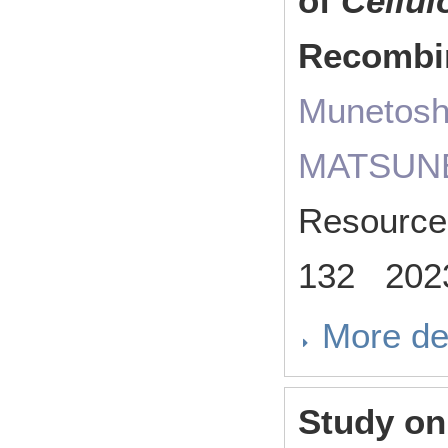
of
Cellu
Recombi
Munetosh
MATSUNE
Resource
132 202
More de
Study on