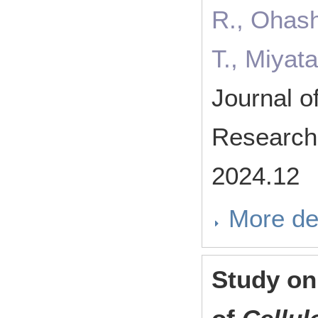
R., Ohash
T., Miya
Journal o
Research
2024.12
More de
Study on