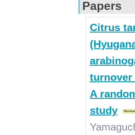
Papers
Citrus t
(Hyugana
arabinog
turnover
A random
study
Review
Yamaguch