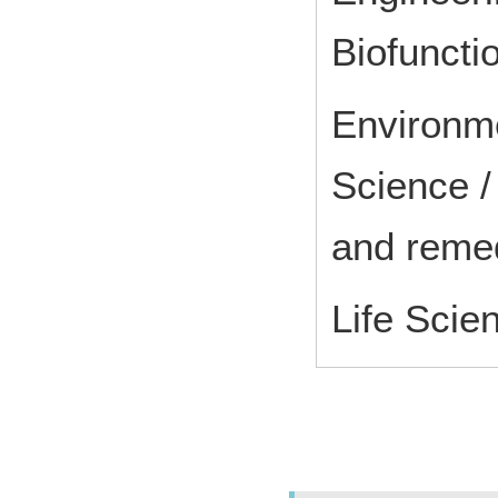
Biofuncti
Environme
Science /
and remed
Life Scie