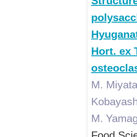
Structure
polysacc
Hyuganat
Hort. ex 
osteocla
M. Miyata
Kobayashi
M. Yamag
Food Sci