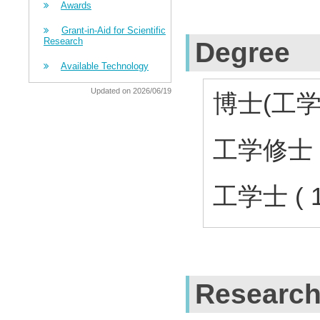
Awards
Grant-in-Aid for Scientific
Research
Degree
Available Technology
Updated on 2026/06/19
博士(工学)
工学修士 (
工学士 ( 
Research