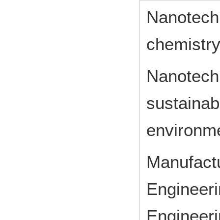
Nanotechn
chemistr
Nanotechn
sustainab
environme
Manufact
Engineeri
Engineeri