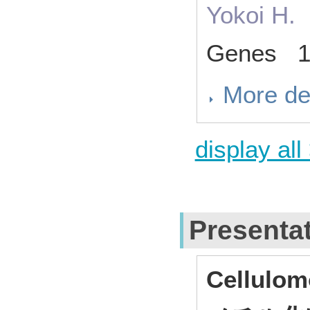
Yokoi H.
Genes 11
More de
display all
Presenta
Cellul