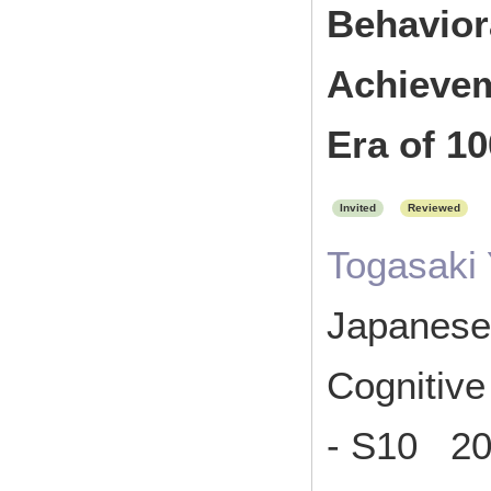
Behavior
Achievem
Era of 1
Invited
Reviewed
Togasaki
Japanese 
Cognitiv
- S10 20