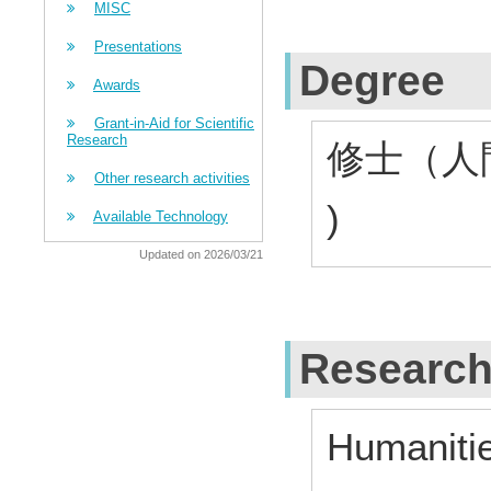
MISC
Presentations
Degree
Awards
Grant-in-Aid for Scientific
Research
修士（人間
Other research activities
)
Available Technology
Updated on 2026/03/21
Research
Humanitie