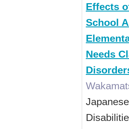
Effects 
School A
Elementa
Needs Cl
Disorder
Wakamats
Japanese 
Disabilit