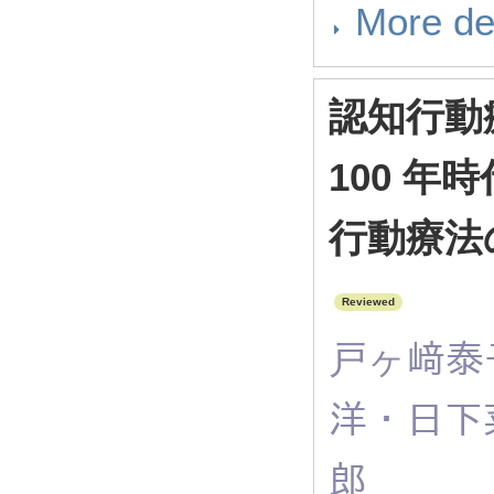
More de
認知行動
100 年時
行動療法
Reviewed
戸ヶ﨑泰
洋・日下
郎