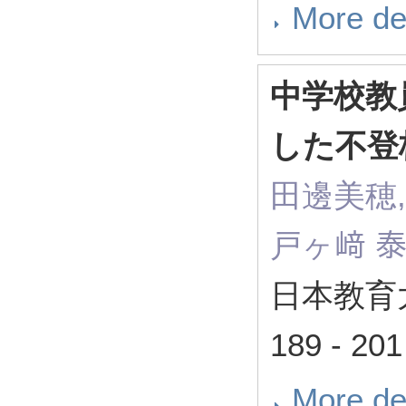
More de
中学校教
した不登
田邊美穂,
戸ヶ﨑 
日本教育大
189 - 20
More de