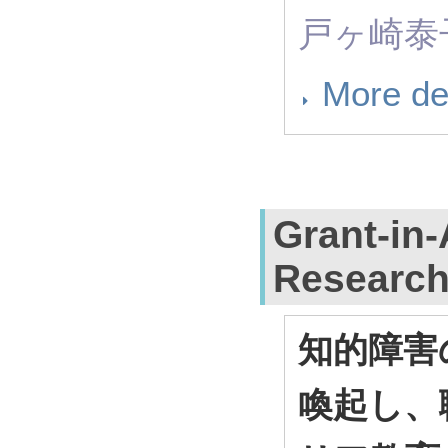
戸ヶ崎泰
More de
Grant-in-
Researc
知的障害
喚起し、