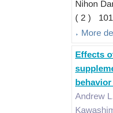
Nihon Da
( 2 ) 10
More de
Effects o
suppleme
behavior
Andrew L
Kawashima