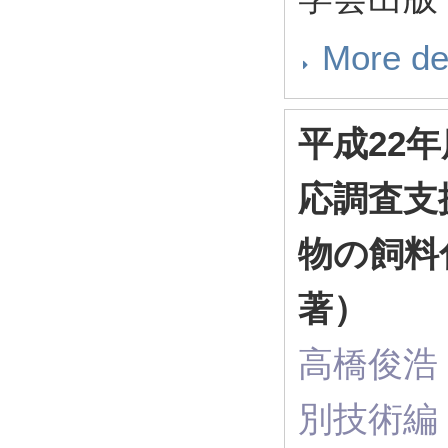
More de
平成22
応調査支
物の飼料
著）
高橋俊浩（ R
別技術編