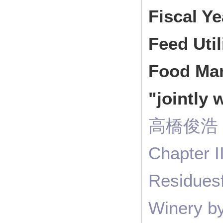
Fiscal Ye
Feed Util
Food Man
"jointly
高橋俊浩（ R
Chapter I
Residues
Winery b