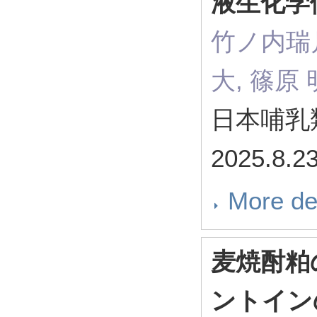
液生化学
竹ノ内瑞月
大, 篠原
日本哺乳
2025.8.2
More de
麦焼酎粕
ントイン