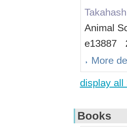
Takahash
Animal S
e13887 
More de
display all
Books