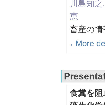
川島知之,
恵
畜産の情報 3
More de
Presenta
食糞を阻