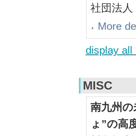
社団法人 
More de
display all
MISC
南九州の
ょ”の高