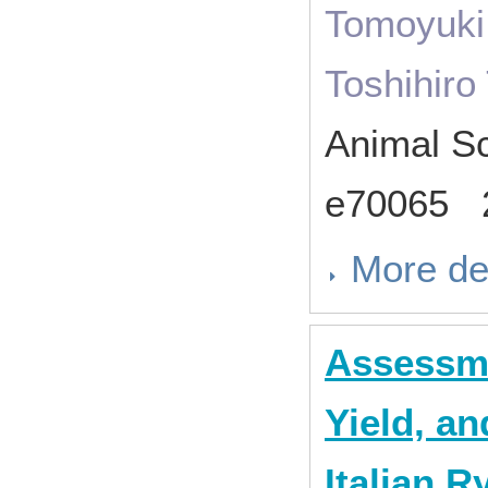
Tomoyuki
Toshihiro
Animal S
e70065 
More de
Assessme
Yield, a
Italian 