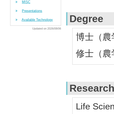
MISC
Presentations
Degree
Available Technology
Updated on 2026/08/06
博士（農学）
修士（農学）
Research
Life Scie