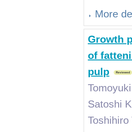
More de
Growth p
of fatten
pulp
Reviewed
Tomoyuki
Satoshi K
Toshihiro