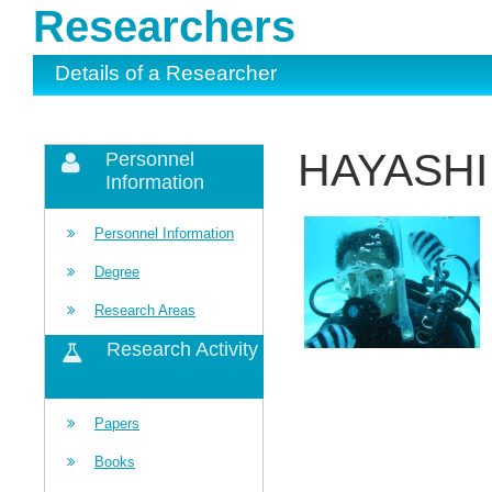
Researchers
Details of a Researcher
HAYASHI 
Personnel
Information
Personnel Information
Degree
Research Areas
Research Activity
Papers
Books