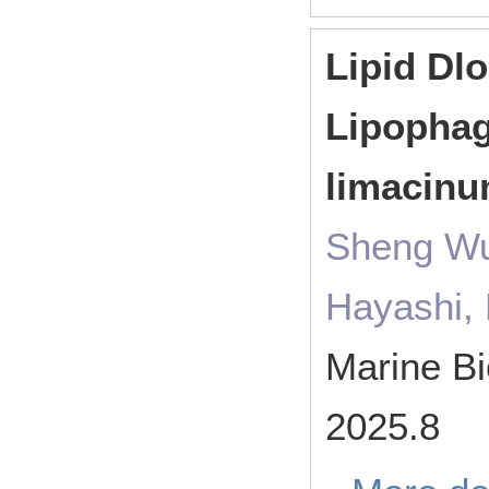
Lipid Dl
Lipophag
limacin
Sheng Wu,
Hayashi,
Marine B
2025.8