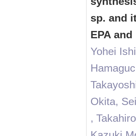
synthesi
sp. and i
EPA and
Yohei Ish
Hamaguch
Takayoshi
Okita, Se
, Takahir
Kazuki M