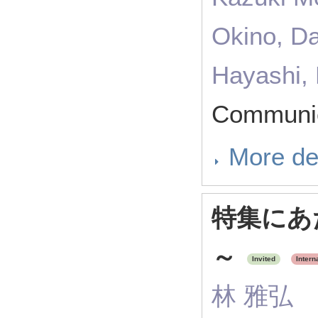
Okino, D
Hayashi, 
Communic
More de
特集にあ
～
Invited
Intern
林 雅弘