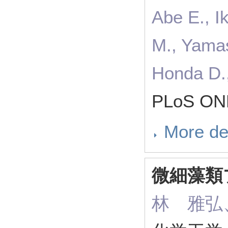
Abe E., I
M., Yamas
Honda D.,
PLoS ONE
More de
微細藻類
林 雅弘