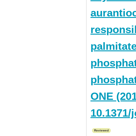
aurantio
responsib
palmitat
phosphat
phosphat
ONE (201
10.1371/
Reviewed