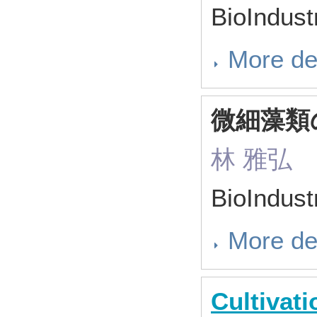
BioIndus
More de
微細藻類
林 雅弘
BioIndus
More de
Cultivati