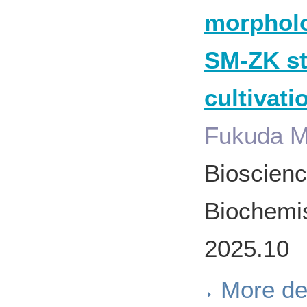
morpholo
SM-ZK st
cultivati
Fukuda M
Bioscienc
Biochemi
2025.10
More de