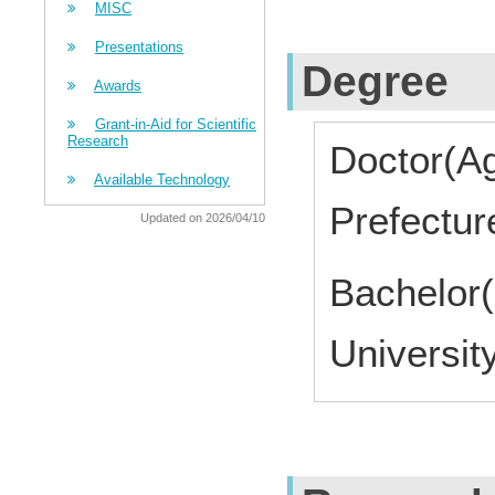
MISC
Presentations
Degree
Awards
Grant-in-Aid for Scientific
Research
Doctor(Ag
Available Technology
Prefectur
Updated on 2026/04/10
Bachelor
Universit