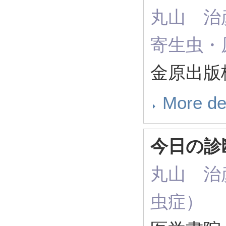
丸山 治彦（ 
寄生虫・
金原出版株
More de
今日の診
丸山 治彦（ 
虫症）