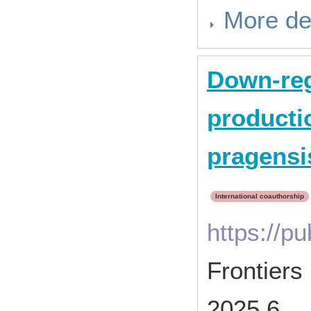
More de
Down-reg
producti
pragensis
International coauthorship
https:/
Frontier
2025.6