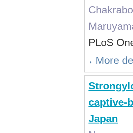
Chakrabor
Maruyam
PLoS One
More de
Strongylo
captive-
Japan