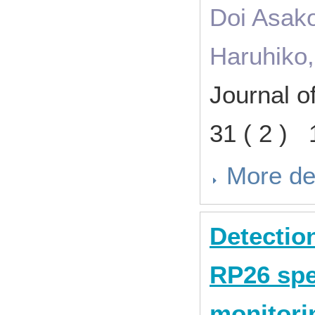
Doi Asako
Haruhiko,
Journal 
31 ( 2 )
More de
Detectio
RP26 spec
monitori