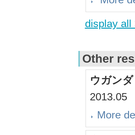
display all
Other res
ウガンダ
2013.05
More de