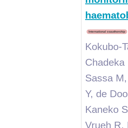
haematob
International coauthorship
Kokubo-T
Chadeka 
Sassa M, 
Y, de Do
Kaneko S
Vrueh R,