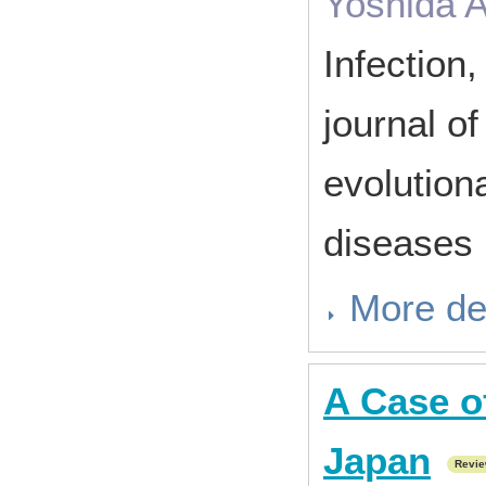
Yoshida 
Infection,
journal o
evolutiona
disease
More de
A Case of
Japan
Revi