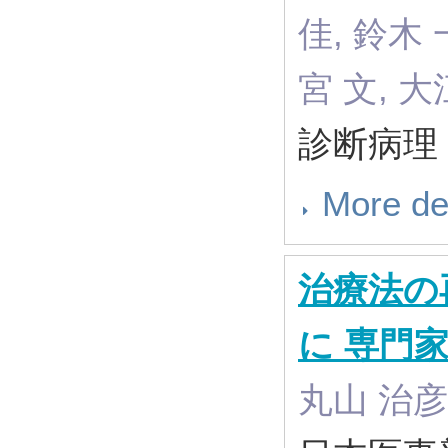
佳, 鈴木 
宮 文, 
診断病理 38
More de
治療法の
に 専門
丸山 治彦