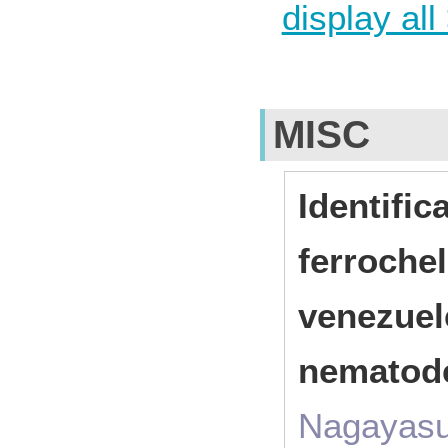
display all
MISC
Identific
ferroche
venezuel
nematod
Nagayasu 