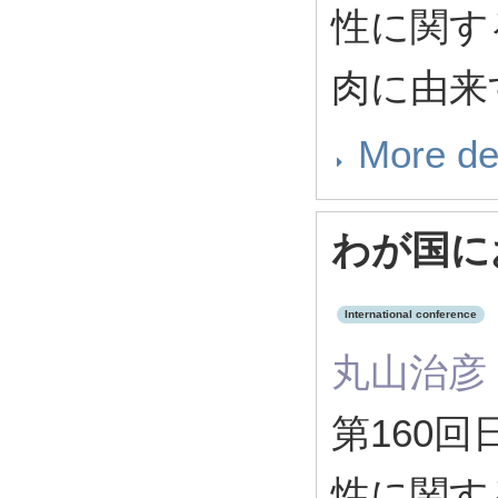
性に関す
肉に由来
More de
わが国に
International conference
丸山治彦
第160
性に関す