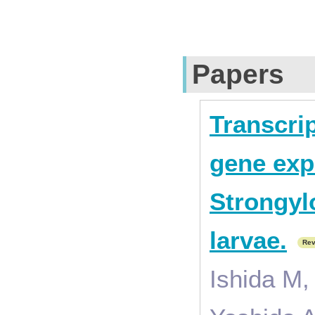
Papers
Transcri
gene exp
Strongylo
larvae.
Rev
Ishida M,