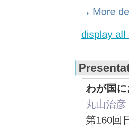
More de
display all
Presenta
わが国に
丸山治彦
第160