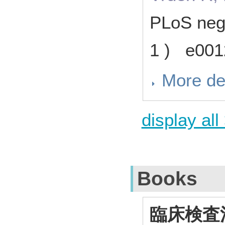
PLoS negl
1 ) e00
More de
display all
Books
臨床検査