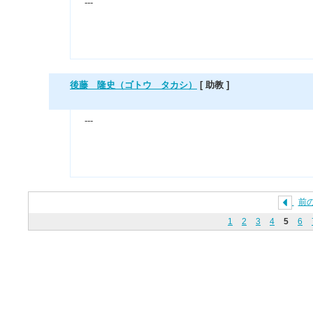
---
後藤 隆史（ゴトウ タカシ）
[ 助教 ]
---
前
1
2
3
4
5
6