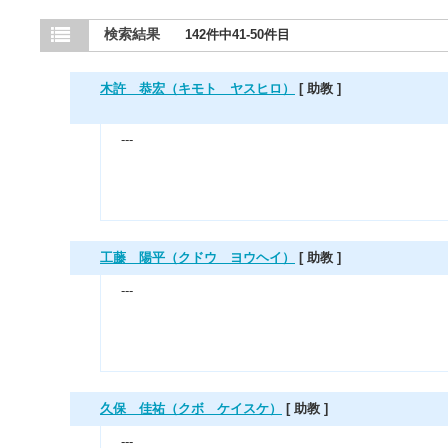
検索結果
142件中41-50件目
木許 恭宏（キモト ヤスヒロ）
[ 助教 ]
---
工藤 陽平（クドウ ヨウヘイ）
[ 助教 ]
---
久保 佳祐（クボ ケイスケ）
[ 助教 ]
---