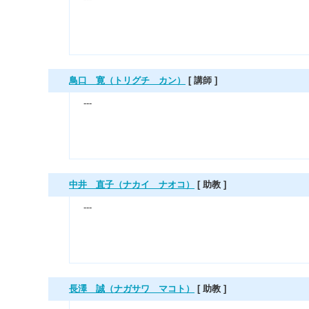
鳥口 寛（トリグチ カン）
[ 講師 ]
---
中井 直子（ナカイ ナオコ）
[ 助教 ]
---
長澤 誠（ナガサワ マコト）
[ 助教 ]