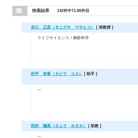
検索結果
142件中71-80件目
谷口 正彦（タニグチ マサヒコ）
[ 准教授 ]
ライフサイエンス / 麻酔科学
田平 有香（タビラ ユカ）
[ 助手 ]
---
田村 穗高（タムラ ホタカ）
[ 助教 ]
---