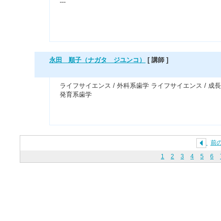
---
永田 順子（ナガタ ジユンコ）
[ 講師 ]
ライフサイエンス / 外科系歯学 ライフサイエンス / 成
発育系歯学
前
1
2
3
4
5
6