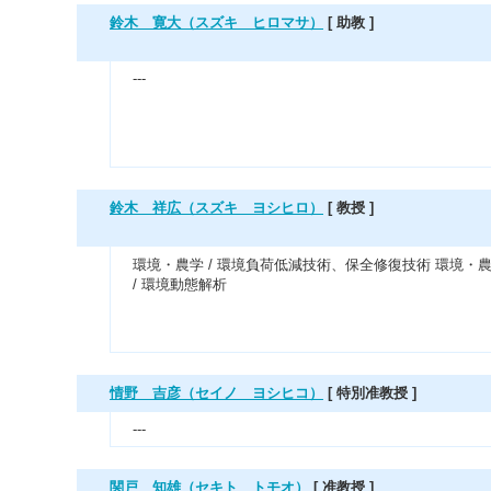
鈴木 寛大（スズキ ヒロマサ）
[ 助教 ]
---
鈴木 祥広（スズキ ヨシヒロ）
[ 教授 ]
環境・農学 / 環境負荷低減技術、保全修復技術 環境・
/ 環境動態解析
情野 吉彦（セイノ ヨシヒコ）
[ 特別准教授 ]
---
関戸 知雄（セキト トモオ）
[ 准教授 ]