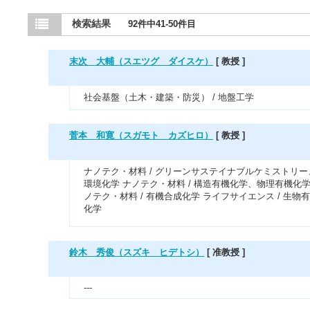
検索結果
92件中41-50件目
末次 大輔（スエツグ ダイスケ）
[ 教授 ]
社会基盤（土木・建築・防災） / 地盤工学
菅本 和寛（スガモト カズヒロ）
[ 教授 ]
ナノテク・材料 / グリーンサステイナブルケミストリー
環境化学 ナノテク・材料 / 構造有機化学、物理有機化学
ノテク・材料 / 有機合成化学 ライフサイエンス / 生物
化学
鈴木 秀俊（スズキ ヒデトシ）
[ 准教授 ]
---